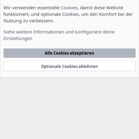
Wir verwenden essentielle
Cookies
, damit diese Website
funktioniert, und optionale Cookies, um den Komfort bei der
Nutzung zu verbessern.
Installation und Konfiguration
Siehe weitere Informationen und konfiguriere deine
Einstellungen
Cookies
Deutsch [Du]
Kontakt
Nutzungsbedingungen
Datenschutzerklärung
Hilfe
Alle Cookies akzeptieren
Startseite
R
S
S
Optionale Cookies ablehnen
®
Community platform by XenForo
© 2010-2022 XenForo Ltd.
-
Deutsch von
-
xenDach
©2010-2014
F
e
e
d