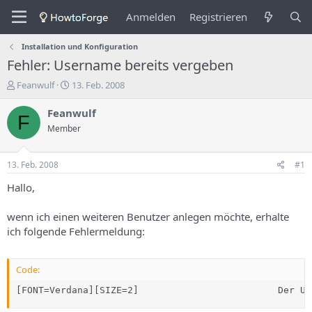
Anmelden
Registrieren
Installation und Konfiguration
Fehler: Username bereits vergeben
E
E
Feanwulf
13. Feb. 2008
r
r
s
s
Feanwulf
F
t
t
Member
e
e
l
l
l
l
13. Feb. 2008
#1
e
u
r
n
Hallo,
d
g
e
s
wenn ich einen weiteren Benutzer anlegen möchte, erhalte
s
d
ich folgende Fehlermeldung:
T
a
h
t
e
u
Code:
m
m
a
[FONT=Verdana][SIZE=2]                         Der Us
s