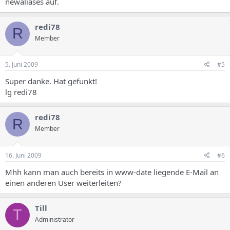
newaliases auf.
redi78
R
Member
5. Juni 2009
#5
Super danke. Hat gefunkt!
lg redi78
redi78
R
Member
16. Juni 2009
#6
Mhh kann man auch bereits in www-date liegende E-Mail an
einen anderen User weiterleiten?
Till
T
Administrator