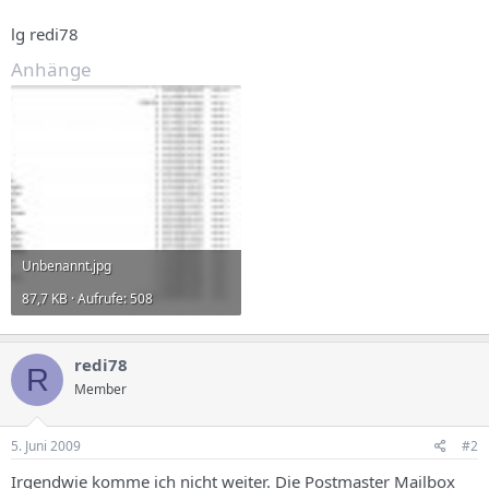
lg redi78
Anhänge
Unbenannt.jpg
87,7 KB · Aufrufe: 508
redi78
R
Member
5. Juni 2009
#2
Irgendwie komme ich nicht weiter. Die Postmaster Mailbox