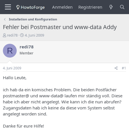
Anmelden
Registrieren
Installation und Konfiguration
Fehler bei Postmaster und www-data Addy
E
E
redi78
4. Juni 2009
r
r
s
s
redi78
R
t
t
Member
e
e
l
l
l
l
4. Juni 2009
#1
e
u
r
n
Hallo Leute,
d
g
e
s
ich hab da ein komisches Problem. Die beiden Postfächer
s
d
postmaster@ und www-data@ laufen mir ständig voll. Diese
T
a
habe ich aber nicht angelegt. Wie kann ich die nun abrufen?
h
t
Zugangsdaten hab ich keine da diese vom System selbst
e
u
m
m
angelegt worden sind.
a
s
Danke für eure Hilfe!