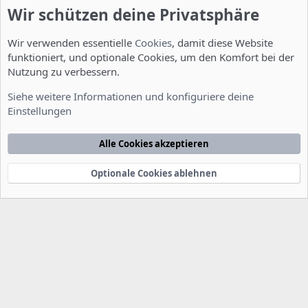
Wir schützen deine Privatsphäre
Wir verwenden essentielle
Cookies
, damit diese Website
funktioniert, und optionale Cookies, um den Komfort bei der
Nutzung zu verbessern.
Installation und Konfiguration
Siehe weitere Informationen und konfiguriere deine
Einstellungen
Cookies
Deutsch [Du]
Kontakt
Nutzungsbedingungen
Datenschutzerklärung
Hilfe
Alle Cookies akzeptieren
Startseite
R
S
S
Optionale Cookies ablehnen
®
Community platform by XenForo
© 2010-2022 XenForo Ltd.
-
Deutsch von
-
xenDach
©2010-2014
F
e
e
d