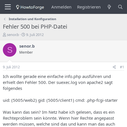
Anmelden
Registrieren
Installation und Konfiguration
Fehler 500 bei PHP-Datei
E
E
senor.b
9. Juli 2012
r
r
s
s
senor.b
S
t
t
Member
e
e
l
l
l
l
9. Juli 2012
#1
e
u
r
n
Ich wollte gerade eine einfache info.php ausführen und
d
g
erhielt den Fehler 500. Der suexec.log von apache2 sagt
e
s
folgendes
s
d
T
a
uid: (5005/web2) gid: (5005/client1) cmd: .php-fcgi-starter
h
t
e
u
m
m
Was kann das sein? Im Netz habe ich gelesen, dass es ein
a
Rechteproblem sein könnte. Wenn hier Rechte angepasst
s
werden müssen, welche sind das und kann man das auch