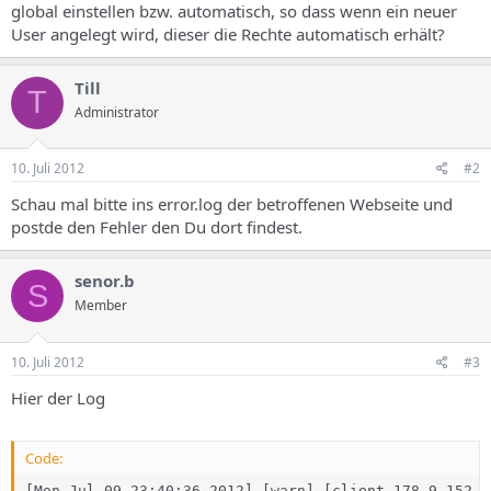
global einstellen bzw. automatisch, so dass wenn ein neuer
User angelegt wird, dieser die Rechte automatisch erhält?
Till
T
Administrator
10. Juli 2012
#2
Schau mal bitte ins error.log der betroffenen Webseite und
postde den Fehler den Du dort findest.
senor.b
S
Member
10. Juli 2012
#3
Hier der Log
Code:
[Mon Jul 09 23:40:36 2012] [warn] [client 178.9.152.4