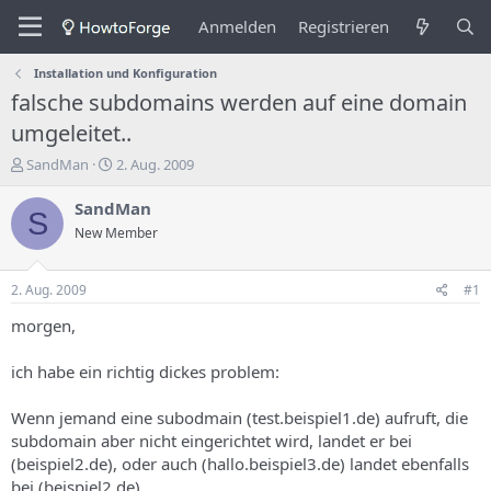
Anmelden
Registrieren
Installation und Konfiguration
falsche subdomains werden auf eine domain
umgeleitet..
E
E
SandMan
2. Aug. 2009
r
r
s
s
SandMan
S
t
t
New Member
e
e
l
l
l
l
2. Aug. 2009
#1
e
u
r
n
morgen,
d
g
e
s
ich habe ein richtig dickes problem:
s
d
T
a
Wenn jemand eine subodmain (test.beispiel1.de) aufruft, die
h
t
subdomain aber nicht eingerichtet wird, landet er bei
e
u
m
m
(beispiel2.de), oder auch (hallo.beispiel3.de) landet ebenfalls
a
bei (beispiel2.de)