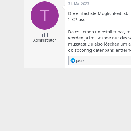
e
u
31. Mai 2023
m
m
T
a
Die einfachste Möglichkeit ist,
s
> CP user.
Da es keinen uninstaller hat, 
Till
werden ja im Grunde nur das was
Administrator
müsstest Du also löschen um es 
dbispconfig datenbank entfern
R
juser
e
a
k
t
i
o
n
e
n
: