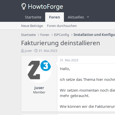
Startseite
Foren
Aktuelles
Neue Beiträge
Foren durchsuchen
Startseite
Foren
ISPConfig
Installation und Konfig
Fakturierung deinstallieren
E
E
juser
31. Mai 2023
r
r
s
s
31. Mai 2023
t
t
Hallo,
e
e
l
l
l
l
ich setze das Thema hier nochm
e
u
juser
r
n
Wir setzen momentan noch die F
d
g
Member
mehr gebraucht.
e
s
s
d
T
a
Wie können wir die Fakturierun
h
t