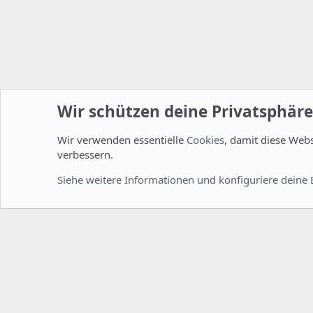
Wir schützen deine Privatsphäre
Wir verwenden essentielle
Cookies
, damit diese Web
Startseite
Foren
ISPConfig
Installation und Konfig
verbessern.
Cookies
Deutsch [Du]
Siehe weitere Informationen und konfiguriere deine 
Comm