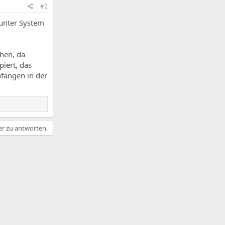
#2
 unter System
ehen, da
piert, das
nfangen in der
er zu antworten.