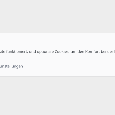
site funktioniert, und optionale Cookies, um den Komfort bei der
uration
Kontakt
Nutzungsb
Einstellungen
®
unity platform by XenForo
© 2010-2022 XenForo Ltd.
-
Deutsch von xenDach
©2010