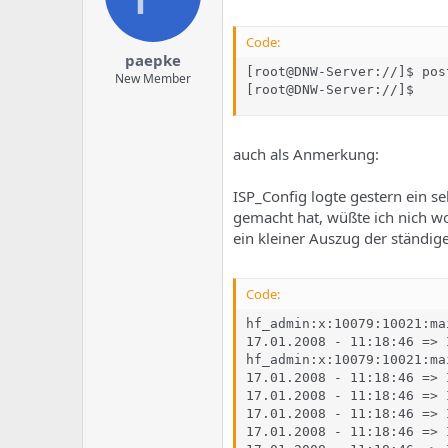
Code:
paepke
[root@DNW-Server://]$ pos
New Member
[root@DNW-Server://]$
auch als Anmerkung:
ISP_Config logte gestern ein s
gemacht hat, wüßte ich nich wo
ein kleiner Auszug der ständi
Code:
hf_admin:x:10079:10021:ma
17.01.2008 - 11:18:46 => 
hf_admin:x:10079:10021:ma
17.01.2008 - 11:18:46 => 
17.01.2008 - 11:18:46 => 
17.01.2008 - 11:18:46 => 
17.01.2008 - 11:18:46 => 