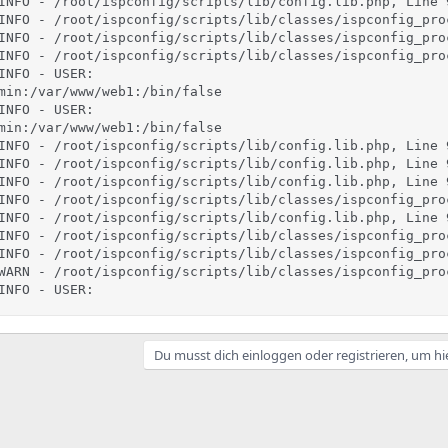
INFO - /root/ispconfig/scripts/lib/config.lib.php, Line 
INFO - /root/ispconfig/scripts/lib/classes/ispconfig_pro
INFO - /root/ispconfig/scripts/lib/classes/ispconfig_pro
INFO - /root/ispconfig/scripts/lib/classes/ispconfig_pro
INFO - USER: 

min:/var/www/web1:/bin/false

INFO - USER: 

min:/var/www/web1:/bin/false

INFO - /root/ispconfig/scripts/lib/config.lib.php, Line 
INFO - /root/ispconfig/scripts/lib/config.lib.php, Line 
INFO - /root/ispconfig/scripts/lib/config.lib.php, Line 
INFO - /root/ispconfig/scripts/lib/classes/ispconfig_pro
INFO - /root/ispconfig/scripts/lib/config.lib.php, Line 
INFO - /root/ispconfig/scripts/lib/classes/ispconfig_pro
INFO - /root/ispconfig/scripts/lib/classes/ispconfig_pro
WARN - /root/ispconfig/scripts/lib/classes/ispconfig_pro
INFO - USER:
Du musst dich einloggen oder registrieren, um hi