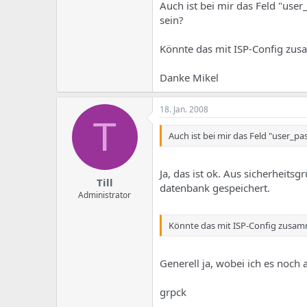
e
u
Auch ist bei mir das Feld "use
m
m
sein?
a
s
Könnte das mit ISP-Config z
Danke Mikel
18. Jan. 2008
T
Auch ist bei mir das Feld "user_pa
Ja, das ist ok. Aus sicherheit
Till
datenbank gespeichert.
Administrator
Könnte das mit ISP-Config zus
Generell ja, wobei ich es noch 
grpck