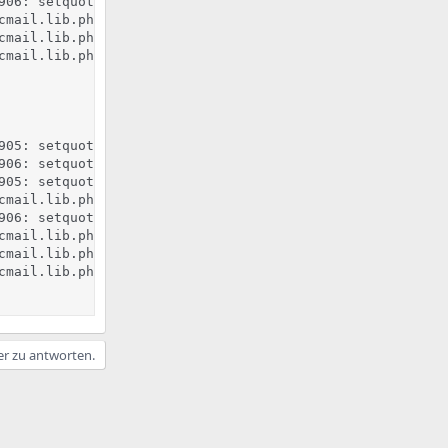
906: setquota -T -u hf_admin 604800 604800 -a &> /dev/nul
cmail.lib.php, Line 113: symlink /var/www/web21/Maildir

cmail.lib.php, Line 57: cp -f /root/ispconfig/isp/conf/fo
cmail.lib.php, Line 113: symlink /var/www/web21/Maildir

905: setquota -u mp_admin 0 0 0 0 -a &> /dev/null

906: setquota -T -u mp_admin 604800 604800 -a &> /dev/nul
905: setquota -u mp_admin 0 0 0 0 -a &> /dev/null

cmail.lib.php, Line 57: cp -f /root/ispconfig/isp/conf/fo
906: setquota -T -u mp_admin 604800 604800 -a &> /dev/nul
cmail.lib.php, Line 57: cp -f /root/ispconfig/isp/conf/fo
cmail.lib.php, Line 113: symlink /var/www/web1/Maildir

cmail.lib.php, Line 113: WARNING: could not symlink /var/
er zu antworten.