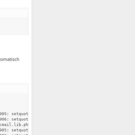
utomatisch
905: setquota -u hf_admin 0 0 0 0 -a &> /dev/null

906: setquota -T -u hf_admin 604800 604800 -a &> /dev/nul
cmail.lib.php, Line 57: cp -f /root/ispconfig/isp/conf/fo
905: setquota -u hf_admin 0 0 0 0 -a &> /dev/null
