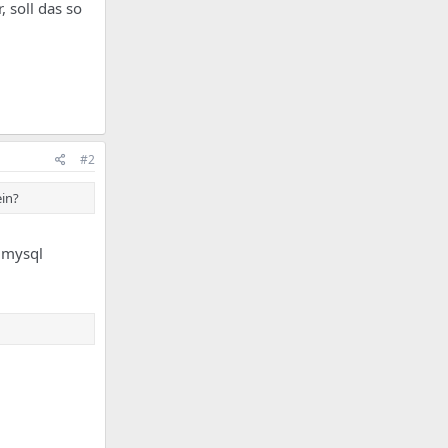
 soll das so
#2
ein?
r mysql