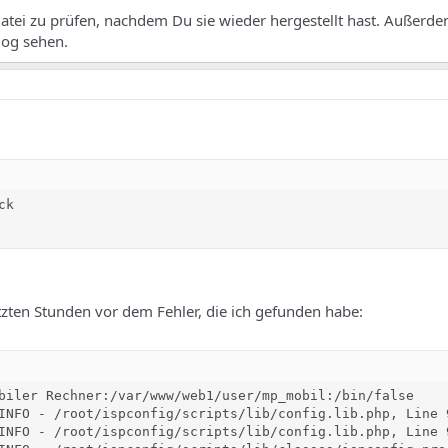
atei zu prüfen, nachdem Du sie wieder hergestellt hast. Außerde
log sehen.
k 

zten Stunden vor dem Fehler, die ich gefunden habe:
biler Rechner:/var/www/web1/user/mp_mobil:/bin/false

INFO - /root/ispconfig/scripts/lib/config.lib.php, Line 
INFO - /root/ispconfig/scripts/lib/config.lib.php, Line 