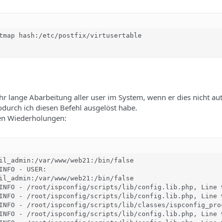
tmap hash:/etc/postfix/virtusertable

ehr lange Abarbeitung aller user im System, wenn er dies nicht a
durch ich diesen Befehl ausgelöst habe.
gen Wiederholungen:
il_admin:/var/www/web21:/bin/false

INFO - USER: 

il_admin:/var/www/web21:/bin/false

INFO - /root/ispconfig/scripts/lib/config.lib.php, Line 
INFO - /root/ispconfig/scripts/lib/config.lib.php, Line 
INFO - /root/ispconfig/scripts/lib/classes/ispconfig_pro
INFO - /root/ispconfig/scripts/lib/config.lib.php, Line 