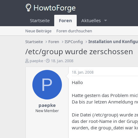
Startseite
Foren
Aktuelles
Neue Beiträge
Foren durchsuchen
Startseite
Foren
ISPConfig
Installation und Konfig
/etc/group wurde zerschossen
E
E
paepke
18. Jan. 2008
r
r
s
s
18. Jan. 2008
t
t
P
Hallo
e
e
l
l
l
l
Hatte gestern das Problem mic
e
u
Da bis zur letzen Anmeldung nu
paepke
r
n
d
g
New Member
Die Datei (/etc/group) wurde z
e
s
das der root-Name in der Grupp
s
d
T
a
wurden, die group_datei war ko
h
t