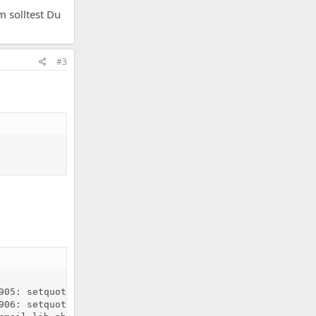
m solltest Du
#3
905: setquota -u mp_mobil 0 0 0 0 -a &> /dev/null

906: setquota -T -u mp_mobil 604800 604800 -a &> /dev/nul