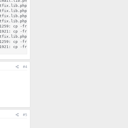
cmail.lib.php, Line 57: cp -f /root/ispconfig/isp/conf/f
tfix.lib.php, Line 284: cp -fr /etc/postfix/virtusertable
tfix.lib.php, Line 137: cp -fr /etc/postfix/local-host-na
tfix.lib.php, Line 284: cp -fr /etc/postfix/virtusertable
tfix.lib.php, Line 289: WARNING: could not postmap hash:/
1259: cp -fr /etc/apache2/vhosts/Vhosts_ispconfig.conf /e
1921: cp -fr /etc/proftpd_ispconfig.conf /etc/proftpd_isp
tfix.lib.php, Line 289: WARNING: could not postmap hash:/
1259: cp -fr /etc/apache2/vhosts/Vhosts_ispconfig.conf /e
1921: cp -fr /etc/proftpd_ispconfig.conf /etc/proftpd_is
#4
#5