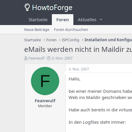
Startseite
Foren
Aktuelles
Neue Beiträge
Foren durchsuchen
Startseite
Foren
ISPConfig
Installation und Konfig
eMails werden nicht in Maildir z
E
E
Feanwulf
3. Nov. 2007
r
r
s
s
3. Nov. 2007
t
t
F
Hallo,
e
e
l
l
l
l
bei einer meiner Domains habe
e
u
Web ins Maildir geschrieben 
Feanwulf
r
n
d
g
Member
Habe auch bereits in die virtus
e
s
s
d
T
a
In den Logfiles steht immer:
h
t