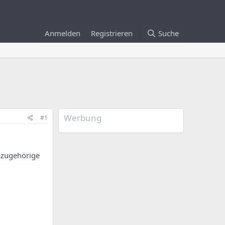
Anmelden
Registrieren
Suche
Werbung
#1
azugehörige