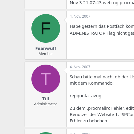
e
u
Nov 3 21:07:43 web-ng procmai
m
m
a
s
4. Nov. 2007
F
Habe gestern das Postfach kom
ADMINISTRATOR Flag nicht gese
Feanwulf
Member
4. Nov. 2007
T
Schau bitte mal nach, ob der U
mit dem Kommando:
repquota -avug
Till
Administrator
Zu dem .procmailrc Fehler, edit
Benutzer der Website 1. ISPCon
Frhler zu beheben.