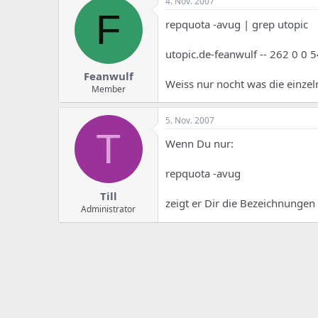
4. Nov. 2007
F
repquota -avug | grep utopic
utopic.de-feanwulf -- 262 0 0 5
Feanwulf
Weiss nur nocht was die einzel
Member
5. Nov. 2007
T
Wenn Du nur:
repquota -avug
Till
zeigt er Dir die Bezeichnungen 
Administrator