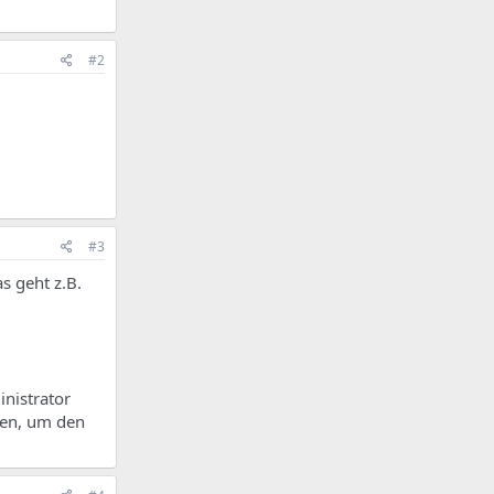
#2
#3
s geht z.B.
inistrator
hen, um den