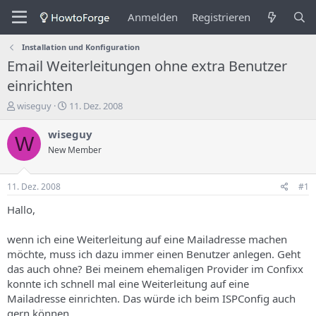
Anmelden
Registrieren
Installation und Konfiguration
Email Weiterleitungen ohne extra Benutzer
einrichten
E
E
wiseguy
11. Dez. 2008
r
r
s
s
wiseguy
W
t
t
New Member
e
e
l
l
l
l
11. Dez. 2008
#1
e
u
r
n
Hallo,
d
g
e
s
wenn ich eine Weiterleitung auf eine Mailadresse machen
s
d
möchte, muss ich dazu immer einen Benutzer anlegen. Geht
T
a
das auch ohne? Bei meinem ehemaligen Provider im Confixx
h
t
konnte ich schnell mal eine Weiterleitung auf eine
e
u
m
m
Mailadresse einrichten. Das würde ich beim ISPConfig auch
a
gern können.