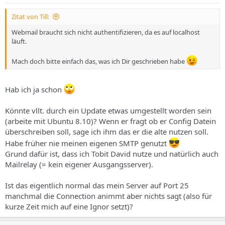
(kevin.xxxxxxxxxx@gmx.de)
Zitat von Till:
(1) RSET
(1) 250 2.0.0 Ok
Webmail braucht sich nicht authentifizieren, da es auf localhost
(1) QUIT
läuft.
(1) 221 2.0.0 Bye
(1) Mail Transmission aborted
Mach doch bitte einfach das, was ich Dir geschrieben habe
(1) TLS ShutDown
(1) FREE TLS
Hab ich ja schon
Könnte vllt. durch ein Update etwas umgestellt worden sein
(arbeite mit Ubuntu 8.10)? Wenn er fragt ob er Config Datein
überschreiben soll, sage ich ihm das er die alte nutzen soll.
Habe früher nie meinen eigenen SMTP genutzt
Grund dafür ist, dass ich Tobit David nutze und natürlich auch
Mailrelay (= kein eigener Ausgangsserver).
Ist das eigentlich normal das mein Server auf Port 25
manchmal die Connection animmt aber nichts sagt (also für
kurze Zeit mich auf eine Ignor setzt)?