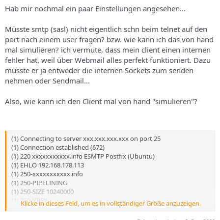
Hab mir nochmal ein paar Einstellungen angesehen...
Müsste smtp (sasl) nicht eigentlich schn beim telnet auf den
port nach einem user fragen? bzw. wie kann ich das von hand
mal simulieren? ich vermute, dass mein client einen internen
fehler hat, weil über Webmail alles perfekt funktioniert. Dazu
müsste er ja entweder die internen Sockets zum senden
nehmen oder Sendmail...
Also, wie kann ich den Client mal von hand "simulieren"?
(1) Connecting to server xxx.xxx.xxx.xxx on port 25
(1) Connection established (672)
(1) 220 xxxxxxxxxxx.info ESMTP Postfix (Ubuntu)
(1) EHLO 192.168.178.113
(1) 250-xxxxxxxxxxx.info
(1) 250-PIPELINING
(1) 250-SIZE 10240000
(1) 250-VRFY
Klicke in dieses Feld, um es in vollständiger Größe anzuzeigen.
(1) 250-ETRN
(1) 250-STARTTLS