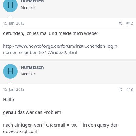
Huflatisch
H
Member
15. Jan. 2013
#12
gefunden, ich les mal und melde mich wieder
http://www.howtoforge.de/forum/inst...chenden-login-
namen-erlauben-5717/index2.html
Huflatisch
H
Member
15. Jan. 2013
#13
Hallo
genau das war das Problem
nach einfügen von " OR email = '%u' " in den query der
dovecot-sql.conf