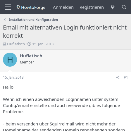
Anmelden
Registrieren
Installation und Konfiguration
Email mit alternativen Login funktioniert nicht
korrekt
E
E
Huflatisch
15. Jan. 2013
r
r
s
s
Huflatisch
H
t
t
Member
e
e
l
l
l
l
15. Jan. 2013
#1
e
u
r
n
Hallo
d
g
e
s
Wenn ich einen abweichenden Loginnamen unter system
s
d
Config/email einstelle und auch verwende gib es folgende
T
a
Probleme.
h
t
e
u
m
m
- beim versenden über Squirrelmail wird nicht mehr der
a
Domainname der sendenden Domain rangehangen sondern