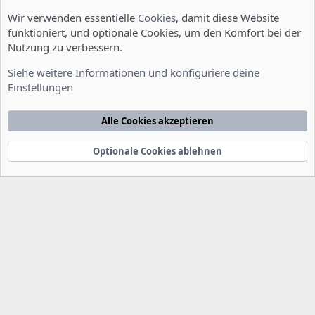
Wir verwenden essentielle
Cookies
, damit diese Website
funktioniert, und optionale Cookies, um den Komfort bei der
Nutzung zu verbessern.
Installation und Konfiguration
Siehe weitere Informationen und konfiguriere deine
Einstellungen
Cookies
Deutsch [Du]
Kontakt
Nutzungsbedingungen
Datenschutzerklärung
Hilfe
Alle Cookies akzeptieren
Startseite
R
S
S
Optionale Cookies ablehnen
®
Community platform by XenForo
© 2010-2022 XenForo Ltd.
-
Deutsch von
-
xenDach
©2010-2014
F
e
e
d