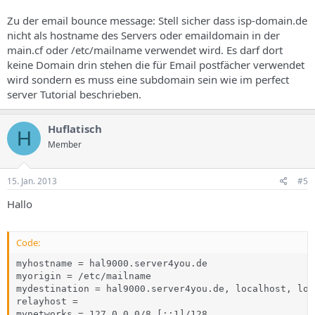
Zu der email bounce message: Stell sicher dass isp-domain.de
nicht als hostname des Servers oder emaildomain in der
main.cf oder /etc/mailname verwendet wird. Es darf dort
keine Domain drin stehen die für Email postfächer verwendet
wird sondern es muss eine subdomain sein wie im perfect
server Tutorial beschrieben.
Huflatisch
H
Member
15. Jan. 2013
#5
Hallo
Code:
myhostname = hal9000.server4you.de

myorigin = /etc/mailname

mydestination = hal9000.server4you.de, localhost, loc
relayhost =

mynetworks = 127.0.0.0/8 [::1]/128
