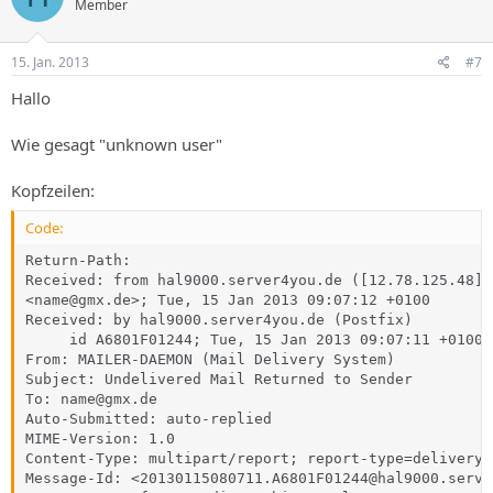
Member
15. Jan. 2013
#7
Hallo
Wie gesagt "unknown user"
Kopfzeilen:
Code:
Return-Path:  

Received: from hal9000.server4you.de ([12.78.125.48])
<name@gmx.de>; Tue, 15 Jan 2013 09:07:12 +0100 

Received: by hal9000.server4you.de (Postfix)

     id A6801F01244; Tue, 15 Jan 2013 09:07:11 +0100 
From: MAILER-DAEMON (Mail Delivery System) 

Subject: Undelivered Mail Returned to Sender 

To: name@gmx.de 

Auto-Submitted: auto-replied 

MIME-Version: 1.0 

Content-Type: multipart/report; report-type=delivery-
Message-Id: <20130115080711.A6801F01244@hal9000.serve