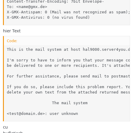
Content-Transfer-Encoding: 7bit Envelope-

To: <name@gmx.de> 

X-GMX-Antispam: 0 (Mail was not recognized as spam); 
X-GMX-Antivirus: 0 (no virus found)
hier Text
Code:
This is the mail system at host hal9000.server4you.de.
I'm sorry to have to inform you that your message coul
be delivered to one or more recipients. It's attached 
For further assistance, please send mail to postmaster
If you do so, please include this problem report. You 
delete your own text from the attached returned messag
                   The mail system

<test@domain.de>: user unknown
cu
huflatisch