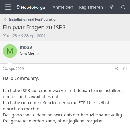
Anmelden
Registrieren
Installation und Konfiguration
Ein paar Fragen zu ISP3
E
E
mb23
28. Apr. 2009
r
r
s
s
mb23
M
t
t
New Member
e
e
l
l
l
l
28. Apr. 2009
#1
e
u
r
n
Hallo Community.
d
g
e
s
Ich habe ISP3 auf einem vserver mit debian lenny installiert
s
d
und es läuft sowait alles gut.
T
a
Ich habe nun einen Kunden der seine FTP-User selbst
h
t
einrichten möchte.
e
u
m
m
Das ganze sollte dann so sein, daß der benuztername völlig
a
frei gestaltet werden kann, ohne jegliche Vorgabe.
s