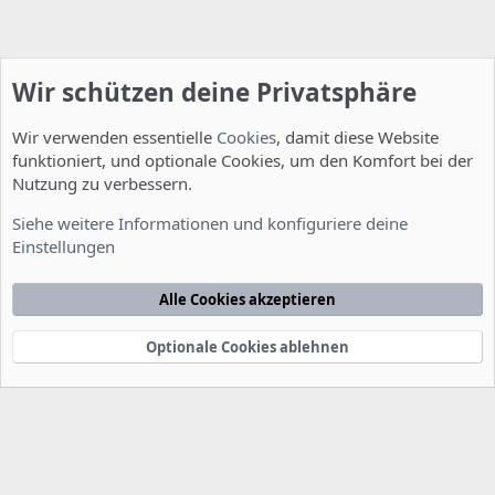
Wir schützen deine Privatsphäre
Wir verwenden essentielle
Cookies
, damit diese Website
funktioniert, und optionale Cookies, um den Komfort bei der
Nutzung zu verbessern.
Installation und Konfiguration
Siehe weitere Informationen und konfiguriere deine
Einstellungen
Cookies
Deutsch [Du]
Kontakt
Nutzungsbedingungen
Datenschutzerklärung
Hilfe
Alle Cookies akzeptieren
Startseite
R
S
S
Optionale Cookies ablehnen
®
Community platform by XenForo
© 2010-2022 XenForo Ltd.
-
Deutsch von
-
xenDach
©2010-2014
F
e
e
d