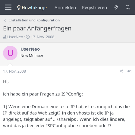
Anmelden
Registrieren
Installation und Konfiguration
Ein paar Anfängerfragen
E
E
UserNeo
17. Nov. 2008
r
r
s
s
UserNeo
U
t
t
New Member
e
e
l
l
l
l
17. Nov. 2008
#1
e
u
r
n
Hi,
d
g
e
s
ich habe ein paar Fragen zu ISPConfig:
s
d
T
a
1) Wenn eine Domain eine feste IP hat, ist es möglich das die
h
t
IP direkt auf das Web zeigt? In den vhosts ist die IP ja
e
u
m
m
angelegt, zeigt aber auf ...\shareips . Wenn ich dies ändere,
a
wird das ja bei jeder ISPConfig überschrieben oder!?
s