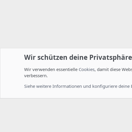
Wir schützen deine Privatsphäre
Wir verwenden essentielle
Cookies
, damit diese Web
Startseite
Foren
ISPConfig
Installation und Konfig
verbessern.
Cookies
Deutsch [Du]
Siehe weitere Informationen und konfiguriere deine 
Comm