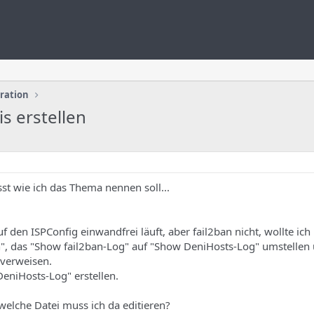
uration
s erstellen
st wie ich das Thema nennen soll...
uf den ISPConfig einwandfrei läuft, aber fail2ban nicht, wollte ich
en", das "Show fail2ban-Log" auf "Show DeniHosts-Log" umstellen
 verweisen.
eniHosts-Log" erstellen.
welche Datei muss ich da editieren?