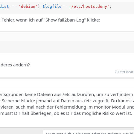
dist
==
'debian'
)
$logfile
=
'/etc/hosts.deny'
;
ehler, wenn ich auf "Show fail2ban-Log" klicke:
nderes ändern?
Zuletzt bear
itsgründen keine Dateien aus /etc aufzurufen, um zu verhindern 
 Sicherheitslücke jemand auf Datein aus /etc zugreift. Du kannst
ivieren, such mal nach der Fehlermeldung im monitor Modul u
usst Dir halt überlegen, ob es Dir das mögliche Risiko wert ist.
Du musst dich einloggen oder registrieren, um hi