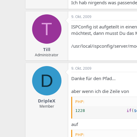
e
u
Ich hab nirgends was passend
m
m
a
s
9. Okt. 2009
T
ISPConfig ist aufgeteilt in ein
möchtest, dann musst Du das Mo
/usr/local/ispconfig/server/mo
Till
Administrator
9. Okt. 2009
D
Danke für den Pfad...
aber wenn ich die Zeile von
DripleX
PHP:
Member
1228
if
(
$
auf
PHP: