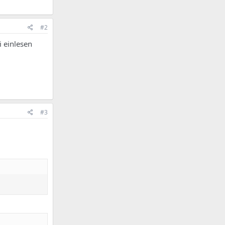
#2
i einlesen
#3