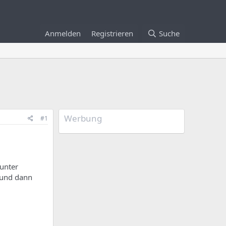
Anmelden
Registrieren
Suche
Werbung
#1
 unter
 und dann