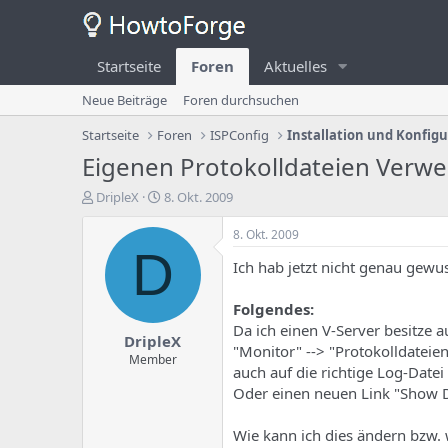
Startseite
Foren
Aktuelles
Neue Beiträge
Foren durchsuchen
Startseite
Foren
ISPConfig
Installation und Konfig
Eigenen Protokolldateien Verwei
E
E
DripleX
8. Okt. 2009
r
r
s
s
8. Okt. 2009
t
t
D
Ich hab jetzt nicht genau gewus
e
e
l
l
l
l
Folgendes:
e
u
Da ich einen V-Server besitze a
DripleX
r
n
"Monitor" --> "Protokolldatei
d
g
Member
auch auf die richtige Log-Datei
e
s
Oder einen neuen Link "Show D
s
d
T
a
h
t
Wie kann ich dies ändern bzw. 