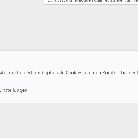
site funktioniert, und optionale Cookies, um den Komfort bei der
uration
Kontakt
Nutzungsb
Einstellungen
®
unity platform by XenForo
© 2010-2022 XenForo Ltd.
-
Deutsch von xenDach
©2010