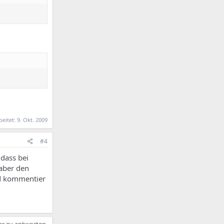
beitet:
9. Okt. 2009
#4
dass bei
 aber den
nd kommentier
er zu antworten.