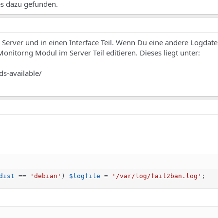
es dazu gefunden.
en Server und in einen Interface Teil. Wenn Du eine andere Logdate
nitorng Modul im Server Teil editieren. Dieses liegt unter:
ds-available/
dist
==
'debian'
)
$logfile
=
'/var/log/fail2ban.log'
;