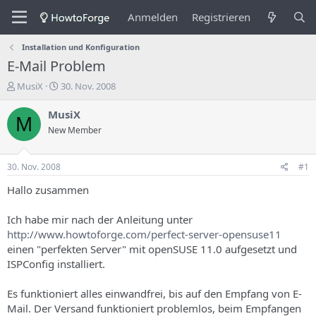
Anmelden
Registrieren
Installation und Konfiguration
E-Mail Problem
E
E
MusiX
30. Nov. 2008
r
r
s
s
MusiX
M
t
t
New Member
e
e
l
l
l
l
30. Nov. 2008
#1
e
u
r
n
Hallo zusammen
d
g
e
s
Ich habe mir nach der Anleitung unter
s
d
http://www.howtoforge.com/perfect-server-opensuse11
T
a
einen "perfekten Server" mit openSUSE 11.0 aufgesetzt und
h
t
ISPConfig installiert.
e
u
m
m
a
Es funktioniert alles einwandfrei, bis auf den Empfang von E-
s
Mail. Der Versand funktioniert problemlos, beim Empfangen