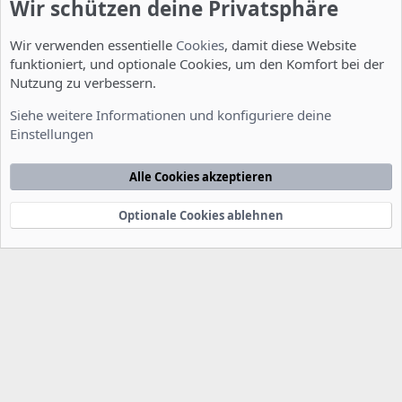
Wir schützen deine Privatsphäre
Wir verwenden essentielle
Cookies
, damit diese Website
funktioniert, und optionale Cookies, um den Komfort bei der
Nutzung zu verbessern.
Installation und Konfiguration
Siehe weitere Informationen und konfiguriere deine
Einstellungen
Cookies
Deutsch [Du]
Kontakt
Nutzungsbedingungen
Datenschutzerklärung
Hilfe
Alle Cookies akzeptieren
Startseite
R
S
S
Optionale Cookies ablehnen
®
Community platform by XenForo
© 2010-2022 XenForo Ltd.
-
Deutsch von
-
xenDach
©2010-2014
F
e
e
d