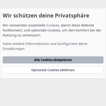
Wir schützen deine Privatsphäre
Wir verwenden essentielle
Cookies
, damit diese Website
funktioniert, und optionale Cookies, um den Komfort bei der
Nutzung zu verbessern.
Installation und Konfiguration
Siehe weitere Informationen und konfiguriere deine
Einstellungen
Cookies
Deutsch [Du]
Kontakt
Nutzungsbedingungen
Datenschutzerklärung
Hilfe
Alle Cookies akzeptieren
Startseite
R
S
S
Optionale Cookies ablehnen
®
Community platform by XenForo
© 2010-2022 XenForo Ltd.
-
Deutsch von
-
xenDach
©2010-2014
F
e
e
d