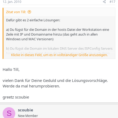
12. Jan. 2010
#17
Zitat von Till:
Dafür gibt es 2 einfache Lösungen:
a) Du fügst für die Domain in der hosts Datei der Workstation eine
Zeile mit IP und Domainname hinzu (das geht auch in allen
Windows und MAC Versionen)
b) Du fügst die Domain im lokalen DNS Server des ISPConfig Servers
hinzu und konfigurierst dann die Workstations dass sie auch denn
Klicke in dieses Feld, um es in vollständiger Größe anzuzeigen.
DNS Server mit abfragen.
Als Domainnamen eignen sich z.B. Endiúngen wie .int für intern
Hallo Till,
oder .local
vielen Dank für Deine Geduld und die Lösungsvorschläge.
Werde da mal herumprobieren.
greetz scoubie
scoubie
S
New Member