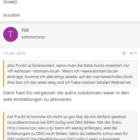
Greetz
scoubie
Till
T
Administrator
13. Jan. 2010
#19
also Punkt a) funktioniert, wenn man die Datei hosts erweitert mir
<IP-Adresse> <domain.local>. Wenn ich <www.domain.local>
eintrage, komme ich allerdings wieder auf die /var/www/index.html.
Also lass ich das www weg und ich habe meinen lokalen Webserver.
Dann hast Du vergessen die autro subdomain www in den
web einstellungen zu aktivieren.
mit Punkt b) komme ich nicht so gut klar, da mir einfach gewisse
Grundkenntnisse bei ISPConfig und DNS fehlen. Mit der Doku
http://www.ispc-wiki.org/
kann ich wenig anfangen, weil die
Erklärungen zu DNS noch fehlen. Gibts da vielleicht schon was für
ISPConfig3? Die Oberfläche von ISPConfig2 sieht ja komplett