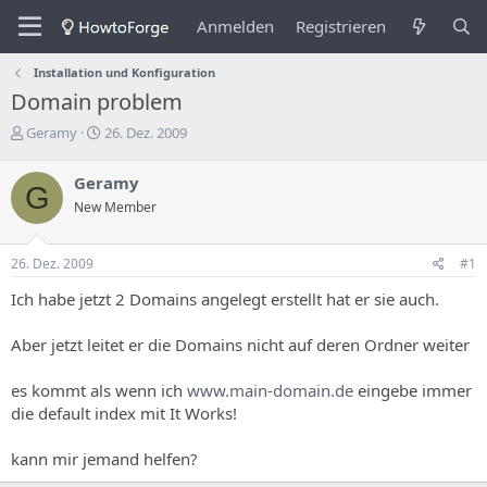
Anmelden
Registrieren
Installation und Konfiguration
Domain problem
E
E
Geramy
26. Dez. 2009
r
r
s
s
Geramy
G
t
t
New Member
e
e
l
l
l
l
26. Dez. 2009
#1
e
u
r
n
Ich habe jetzt 2 Domains angelegt erstellt hat er sie auch.
d
g
e
s
Aber jetzt leitet er die Domains nicht auf deren Ordner weiter
s
d
T
a
h
t
es kommt als wenn ich
www.main-domain.de
eingebe immer
e
u
die default index mit It Works!
m
m
a
kann mir jemand helfen?
s