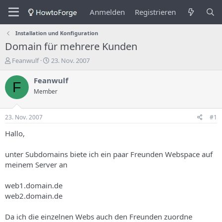
Anmelden
Registrieren
Installation und Konfiguration
Domain für mehrere Kunden
E
E
Feanwulf
23. Nov. 2007
r
r
s
s
Feanwulf
F
t
t
Member
e
e
l
l
l
l
23. Nov. 2007
#1
e
u
r
n
Hallo,
d
g
e
s
unter Subdomains biete ich ein paar Freunden Webspace auf
s
d
meinem Server an
T
a
h
t
web1.domain.de
e
u
m
m
web2.domain.de
a
s
Da ich die einzelnen Webs auch den Freunden zuordne