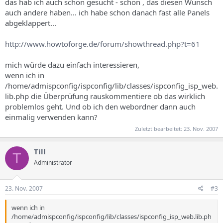
das hab ich auch schon gesucht - schön , das diesen Wunsch
Domain bei mehreren Kunden verwenden kann?
auch andere haben... ich habe schon danach fast alle Panels
abgeklappert...
http://www.howtoforge.de/forum/showthread.php?t=61
mich würde dazu einfach interessieren,
wenn ich in
/home/admispconfig/ispconfig/lib/classes/ispconfig_isp_web.
lib.php die Überprüfung rauskommentiere ob das wirklich
problemlos geht. Und ob ich den webordner dann auch
einmalig verwenden kann?
Zuletzt bearbeitet:
23. Nov. 2007
Till
T
Administrator
23. Nov. 2007
#3
wenn ich in
/home/admispconfig/ispconfig/lib/classes/ispconfig_isp_web.lib.ph