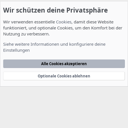
Wir schützen deine Privatsphäre
Wir verwenden essentielle
Cookies
, damit diese Website
funktioniert, und optionale Cookies, um den Komfort bei der
Nutzung zu verbessern.
Installation und Konfiguration
Siehe weitere Informationen und konfiguriere deine
Einstellungen
Cookies
Deutsch [Du]
Kontakt
Nutzungsbedingungen
Datenschutzerklärung
Hilfe
Alle Cookies akzeptieren
Startseite
R
S
S
Optionale Cookies ablehnen
®
Community platform by XenForo
© 2010-2022 XenForo Ltd.
-
Deutsch von
-
xenDach
©2010-2014
F
e
e
d