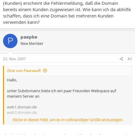
(Kunden) erscheint die Fehlermeldung, daß die Domain
bereits einem Kunden zugewiesen ist. Wie kann ich da abhilfe
schaffen, dass ich eine Domain bei mehreren Kunden
verwenden kann?
paepke
P
New Member
23. Nov. 2007
#2
Zitat von Feanwulf:
Hallo,
unter Subdomains biete ich ein paar Freunden Webspace auf
meinem Server an
web1.domain.de
web2.domain.de
Klicke in dieses Feld, um es in vollständiger Größe anzuzeigen.
Da ich die einzelnen Webs auch den Freunden zuordne (Kunden)
erscheint die Fehlermeldung, daß die Domain bereits einem Kunden
zugewiesen ist. Wie kann ich da abhilfe schaffen, dass ich eine