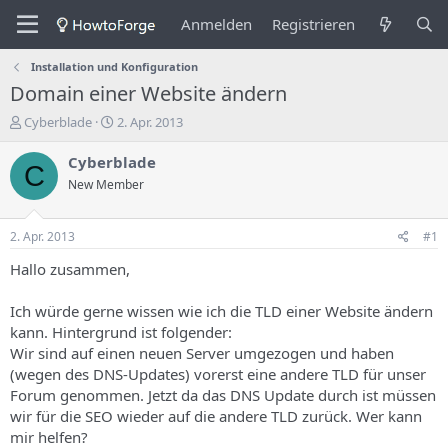
Anmelden
Registrieren
Installation und Konfiguration
Domain einer Website ändern
E
E
Cyberblade
2. Apr. 2013
r
r
s
s
Cyberblade
C
t
t
New Member
e
e
l
l
l
l
2. Apr. 2013
#1
e
u
r
n
Hallo zusammen,
d
g
e
s
Ich würde gerne wissen wie ich die TLD einer Website ändern
s
d
kann. Hintergrund ist folgender:
T
a
Wir sind auf einen neuen Server umgezogen und haben
h
t
(wegen des DNS-Updates) vorerst eine andere TLD für unser
e
u
m
m
Forum genommen. Jetzt da das DNS Update durch ist müssen
a
wir für die SEO wieder auf die andere TLD zurück. Wer kann
s
mir helfen?