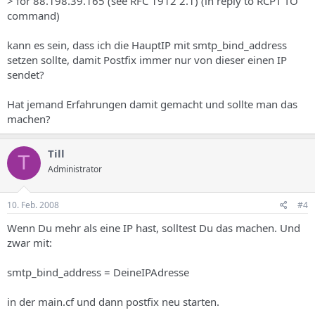
> for 88.198.39.165 (see RFC 1912 2.1) (in reply to RCPT TO
command)
kann es sein, dass ich die HauptIP mit smtp_bind_address
setzen sollte, damit Postfix immer nur von dieser einen IP
sendet?
Hat jemand Erfahrungen damit gemacht und sollte man das
machen?
Till
T
Administrator
10. Feb. 2008
#4
Wenn Du mehr als eine IP hast, solltest Du das machen. Und
zwar mit:
smtp_bind_address = DeineIPAdresse
in der main.cf und dann postfix neu starten.