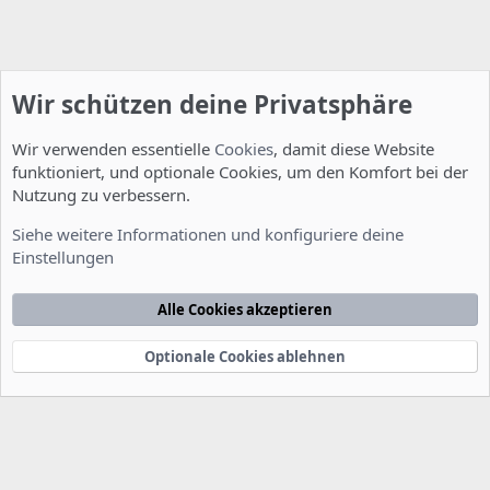
Wir schützen deine Privatsphäre
Wir verwenden essentielle
Cookies
, damit diese Website
funktioniert, und optionale Cookies, um den Komfort bei der
Nutzung zu verbessern.
Installation und Konfiguration
Siehe weitere Informationen und konfiguriere deine
Einstellungen
Cookies
Deutsch [Du]
Kontakt
Nutzungsbedingungen
Datenschutzerklärung
Hilfe
Alle Cookies akzeptieren
Startseite
R
S
S
Optionale Cookies ablehnen
®
Community platform by XenForo
© 2010-2022 XenForo Ltd.
-
Deutsch von
-
xenDach
©2010-2014
F
e
e
d