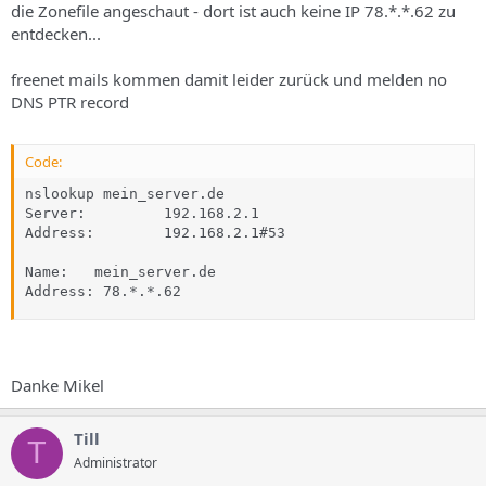
die Zonefile angeschaut - dort ist auch keine IP 78.*.*.62 zu
entdecken...
freenet mails kommen damit leider zurück und melden no
DNS PTR record
Code:
nslookup mein_server.de

Server:         192.168.2.1

Address:        192.168.2.1#53

Name:   mein_server.de

Address: 78.*.*.62
Danke Mikel
Till
T
Administrator