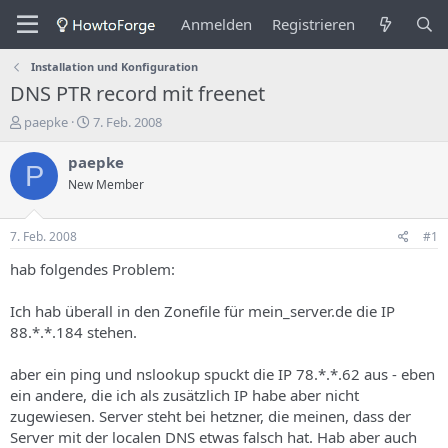
Anmelden
Registrieren
Installation und Konfiguration
DNS PTR record mit freenet
E
E
paepke
7. Feb. 2008
r
r
s
s
paepke
P
t
t
New Member
e
e
l
l
l
l
7. Feb. 2008
#1
e
u
r
n
hab folgendes Problem:
d
g
e
s
Ich hab überall in den Zonefile für mein_server.de die IP
s
d
88.*.*.184 stehen.
T
a
h
t
aber ein ping und nslookup spuckt die IP 78.*.*.62 aus - eben
e
u
m
m
ein andere, die ich als zusätzlich IP habe aber nicht
a
zugewiesen. Server steht bei hetzner, die meinen, dass der
s
Server mit der localen DNS etwas falsch hat. Hab aber auch