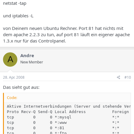
netstat -tap
und iptables -L
von Deinem neuen Ubuntu Rechner. Port 81 hat nichts mit
dem apache 2.2.3 zu tun, auf port 81 läuft ein eigener apache
1.3.x nur für das Controlpanel.
Andre
A
New Member
28. Apr. 2008
#10
Das sieht gut aus:
Code:
Aktive Internetverbindungen (Server und stehende Verb
Proto Recv-Q Send-Q Local Address           Foreign A
tcp        0      0 *:mysql                 *:*      
tcp        0      0 *:www                   *:*      
tcp        0      0 *:81                    *:*      
tcp        0      0 *:ftp                   *:*      