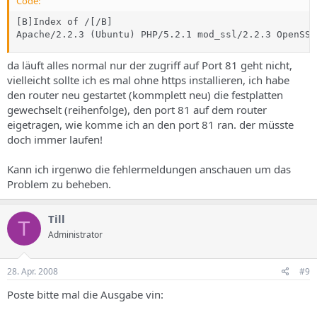
Code:
[B]Index of /[/B]

Apache/2.2.3 (Ubuntu) PHP/5.2.1 mod_ssl/2.2.3 OpenSSL
da läuft alles normal nur der zugriff auf Port 81 geht nicht,
vielleicht sollte ich es mal ohne https installieren, ich habe
den router neu gestartet (kommplett neu) die festplatten
gewechselt (reihenfolge), den port 81 auf dem router
eigetragen, wie komme ich an den port 81 ran. der müsste
doch immer laufen!
Kann ich irgenwo die fehlermeldungen anschauen um das
Problem zu beheben.
Till
T
Administrator
28. Apr. 2008
#9
Poste bitte mal die Ausgabe vin: