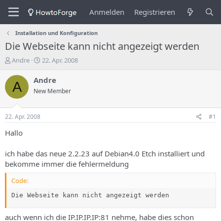
Anmelden
Registrieren
Installation und Konfiguration
Die Webseite kann nicht angezeigt werden
E
E
Andre
22. Apr. 2008
r
r
s
s
Andre
A
t
t
New Member
e
e
l
l
l
l
22. Apr. 2008
#1
e
u
r
n
Hallo
d
g
e
s
ich habe das neue 2.2.23 auf Debian4.0 Etch installiert und
s
d
bekomme immer die fehlermeldung
T
a
h
t
Code:
e
u
m
m
Die Webseite kann nicht angezeigt werden
a
s
auch wenn ich die IP.IP.IP.IP:81 nehme, habe dies schon