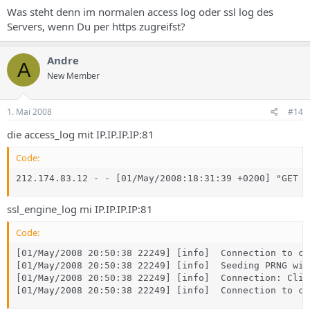
Was steht denn im normalen access log oder ssl log des
Servers, wenn Du per https zugreifst?
Andre
A
New Member
1. Mai 2008
#14
die access_log mit IP.IP.IP.IP:81
Code:
212.174.83.12 - - [01/May/2008:18:31:39 +0200] "GET /
ssl_engine_log mi IP.IP.IP.IP:81
Code:
[01/May/2008 20:50:38 22249] [info]  Connection to ch
[01/May/2008 20:50:38 22249] [info]  Seeding PRNG wit
[01/May/2008 20:50:38 22249] [info]  Connection: Clie
[01/May/2008 20:50:38 22249] [info]  Connection to ch