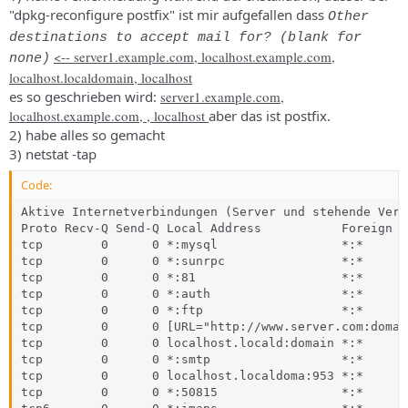
"dpkg-reconfigure postfix" ist mir aufgefallen dass
Other
destinations to accept mail for? (blank for
<-- server1.example.com, localhost.example.com,
none)
localhost.localdomain, localhost
es so geschrieben wird:
server1.example.com,
localhost.example.com, , localhost
aber das ist postfix.
2) habe alles so gemacht
3) netstat -tap
Code:
Aktive Internetverbindungen (Server und stehende Verb
Proto Recv-Q Send-Q Local Address           Foreign A
tcp        0      0 *:mysql                 *:*      
tcp        0      0 *:sunrpc                *:*      
tcp        0      0 *:81                    *:*      
tcp        0      0 *:auth                  *:*      
tcp        0      0 *:ftp                   *:*      
tcp        0      0 [URL="http://www.server.com:domai
tcp        0      0 localhost.locald:domain *:*      
tcp        0      0 *:smtp                  *:*      
tcp        0      0 localhost.localdoma:953 *:*      
tcp        0      0 *:50815                 *:*      