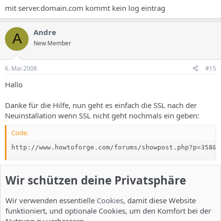
mit server.domain.com kommt kein log eintrag
Andre
A
New Member
6. Mai 2008
#15
Hallo
Danke für die Hilfe, nun geht es einfach die SSL nach der
Neuinstallation wenn SSL nicht geht nochmals ein geben:
Code:
http://www.howtoforge.com/forums/showpost.php?p=358&p
und schon läufts und ist mit Port 81 erreichbar!
Wir schützen deine Privatsphäre
Wir verwenden essentielle
Cookies
, damit diese Website
funktioniert, und optionale Cookies, um den Komfort bei der
Du musst dich einloggen oder registrieren, um hier zu antworten.