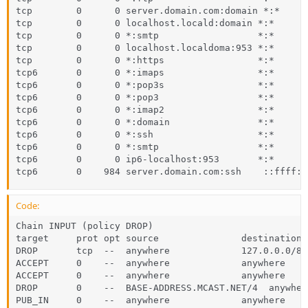
tcp        0      0 server.domain.com:domain *:*     
tcp        0      0 localhost.locald:domain *:*      
tcp        0      0 *:smtp                  *:*      
tcp        0      0 localhost.localdoma:953 *:*      
tcp        0      0 *:https                 *:*      
tcp6       0      0 *:imaps                 *:*      
tcp6       0      0 *:pop3s                 *:*      
tcp6       0      0 *:pop3                  *:*      
tcp6       0      0 *:imap2                 *:*      
tcp6       0      0 *:domain                *:*      
tcp6       0      0 *:ssh                   *:*      
tcp6       0      0 *:smtp                  *:*      
tcp6       0      0 ip6-localhost:953       *:*      
tcp6       0    984 server.domain.com:ssh    ::ffff:2
Code:
Chain INPUT (policy DROP)

target     prot opt source               destination

DROP       tcp  --  anywhere             127.0.0.0/8

ACCEPT     0    --  anywhere             anywhere    
ACCEPT     0    --  anywhere             anywhere

DROP       0    --  BASE-ADDRESS.MCAST.NET/4  anywhere
PUB_IN     0    --  anywhere             anywhere
