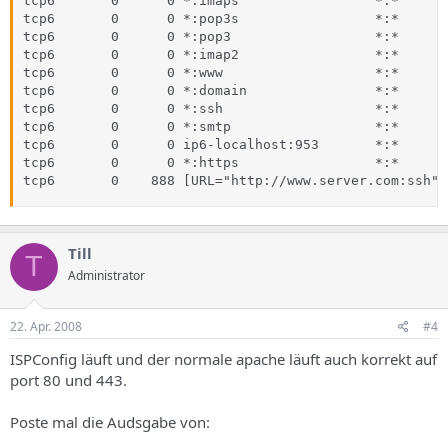
tcp6       0      0 *:imaps                 *:*      
tcp6       0      0 *:pop3s                 *:*      
tcp6       0      0 *:pop3                  *:*      
tcp6       0      0 *:imap2                 *:*      
tcp6       0      0 *:www                   *:*      
tcp6       0      0 *:domain                *:*      
tcp6       0      0 *:ssh                   *:*      
tcp6       0      0 *:smtp                  *:*      
tcp6       0      0 ip6-localhost:953       *:*      
tcp6       0      0 *:https                 *:*      
tcp6       0    888 [URL="http://www.server.com:ssh"]
Till
T
Administrator
22. Apr. 2008
#4
ISPConfig läuft und der normale apache läuft auch korrekt auf
port 80 und 443.
Poste mal die Audsgabe von: