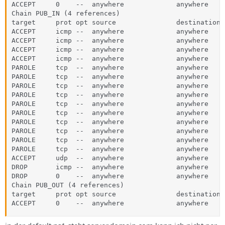
ACCEPT     0    --  anywhere             anywhere

Chain PUB_IN (4 references)

target     prot opt source               destination

ACCEPT     icmp --  anywhere             anywhere    
ACCEPT     icmp --  anywhere             anywhere    
ACCEPT     icmp --  anywhere             anywhere    
ACCEPT     icmp --  anywhere             anywhere    
PAROLE     tcp  --  anywhere             anywhere    
PAROLE     tcp  --  anywhere             anywhere    
PAROLE     tcp  --  anywhere             anywhere    
PAROLE     tcp  --  anywhere             anywhere    
PAROLE     tcp  --  anywhere             anywhere    
PAROLE     tcp  --  anywhere             anywhere    
PAROLE     tcp  --  anywhere             anywhere    
PAROLE     tcp  --  anywhere             anywhere    
PAROLE     tcp  --  anywhere             anywhere    
PAROLE     tcp  --  anywhere             anywhere    
ACCEPT     udp  --  anywhere             anywhere    
DROP       icmp --  anywhere             anywhere

DROP       0    --  anywhere             anywhere

Chain PUB_OUT (4 references)

target     prot opt source               destination

ACCEPT     0    --  anywhere             anywhere