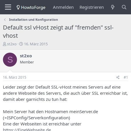
Anmelden
Registrieren
Installation und Konfiguration
Default ssl vHost zeigt auf "fremden" ssl-
vhost
E
E
st2xo
16. März 2015
r
r
s
s
st2xo
S
t
t
Member
e
e
l
l
l
l
16. März 2015
#1
e
u
r
n
Leider zeigt der Default SSL-vHost meines Servers auf eine
d
g
andere Webseite des Servers, die auch über SSL erreichbar ist,
e
s
damit aber garnichts zu tun hat:
s
d
T
a
Mein Server hat den Hostnamen meinServer.de
h
t
(=ISPConfig/Serverkonfiguration)
e
u
m
m
Eine der Webseiten ist erreichbar unter
a
https://EineWebseite.de