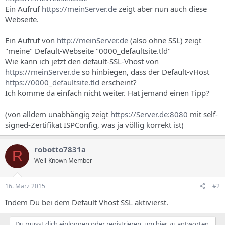
s
Ein Aufruf
https://meinServer.de
zeigt aber nun auch diese
Webseite.
Ein Aufruf von
http://meinServer.de
(also ohne SSL) zeigt
"meine" Default-Webseite "0000_defaultsite.tld"
Wie kann ich jetzt den default-SSL-Vhost von
https://meinServer.de
so hinbiegen, dass der Default-vHost
https://0000_defaultsite.tld
erscheint?
Ich komme da einfach nicht weiter. Hat jemand einen Tipp?
(von alldem unabhängig zeigt
https://Server.de:8080
mit self-
signed-Zertifikat ISPConfig, was ja völlig korrekt ist)
robotto7831a
R
Well-Known Member
16. März 2015
#2
Indem Du bei dem Default Vhost SSL aktivierst.
Du musst dich einloggen oder registrieren, um hier zu antworten.