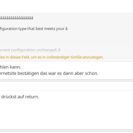
ââââââââââââââââââ
nfiguration type that best meets your â
current configuration unchanged. â
cke in dieses Feld, um es in vollständiger Größe anzuzeigen.
y using SMTP. â
hlen kann.
MTP or by running a utility such â
rnetsite bestätigen das war es dann aber schon.
ent using a smarthost. â
e, called a 'smarthost', for â
 drückst auf return.