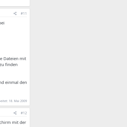
#11
bei
ie Dateien mit
zu finden
nd einmal den
beitet:
18. Mai 2009
#12
chirm mit der