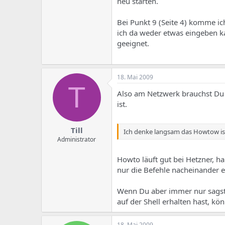
neu starten.
Bei Punkt 9 (Seite 4) komme ich
ich da weder etwas eingeben k
geeignet.
18. Mai 2009
T
Also am Netzwerk brauchst Du n
ist.
Till
Ich denke langsam das Howtow ist
Administrator
Howto läuft gut bei Hetzner, ha
nur die Befehle nacheinander 
Wenn Du aber immer nur sagst 
auf der Shell erhalten hast, kö
18. Mai 2009