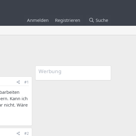
Anmelden
Registrieren
Suche
Werbung
#1
abarbeiten
ern. Kann ich
ar nicht. Wäre
#2