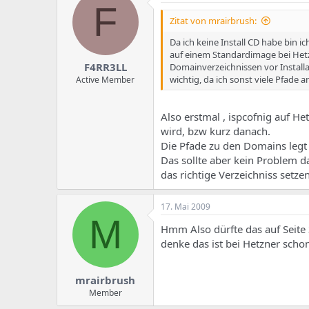
e
u
F
m
m
Zitat von mrairbrush:
a
s
Da ich keine Install CD habe bin 
auf einem Standardimage bei Hetz
F4RR3LL
Domainverzeichnissen vor Installa
wichtig, da ich sonst viele Pfade
Active Member
Also erstmal , ispcofnig auf He
wird, bzw kurz danach.
Die Pfade zu den Domains legt 
Das sollte aber kein Problem d
das richtige Verzeichniss setz
17. Mai 2009
M
Hmm Also dürfte das auf Seite
denke das ist bei Hetzner schon
mrairbrush
Member