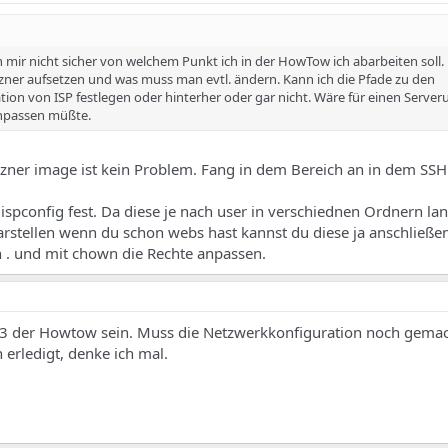
ich mir nicht sicher von welchem Punkt ich in der HowTow ich abarbeiten soll
ner aufsetzen und was muss man evtl. ändern. Kann ich die Pfade zu den
tion von ISP festlegen oder hinterher oder gar nicht. Wäre für einen Serve
 anpassen müßte.
tzner image ist kein Problem. Fang in dem Bereich an in dem SSH i
ispconfig fest. Da diese je nach user in verschiednen Ordnern la
arstellen wenn du schon webs hast kannst du diese ja anschließe
en . und mit chown die Rechte anpassen.
 3 der Howtow sein. Muss die Netzwerkkonfiguration noch gema
 erledigt, denke ich mal.