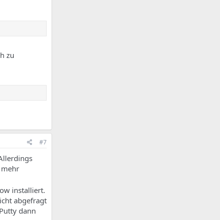
ch zu
#7
Allerdings
t mehr
w installiert.
icht abgefragt
 Putty dann