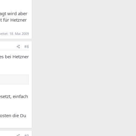
ragt wird aber
t für Hetzner
beitet:
18. Mai 2009
#8
es bei Hetzner
setzt, einfach
osten die Du
#9