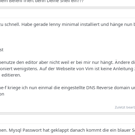
em Befehl friert denn Deine Shell ein???
u schnell. Habe gerade lenny minimal installiert und hänge nun 
st
enutze den editor aber nicht weil er bei mir nur hängt. Ändere d
ioniert wenigstens. Auf der Webseite von Vim ist keine Anleitung 
editieren.
f kriege ich nun einmal die eingestellte DNS Reverse domain u
on
Zuletzt bear
n. Mysql Passwort hat geklappt danach kommt die ein blauer S