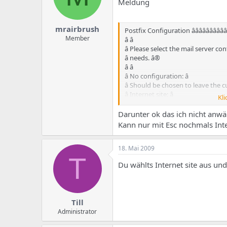
Meldung
mrairbrush
Postfix Configuration ââââââââ
Member
â â
â Please select the mail server co
â needs. â®
â â
â No configuration: â
â Should be chosen to leave the 
â Internet site: â
Kli
â Mail is sent and received directl
â Internet with smarthost: â
Darunter ok das ich nicht anwä
â Mail is received directly using S
Kann nur mit Esc nochmals Inte
â as fetchmail. Outgoing mail is s
â Satellite system: â
18. Mai 2009
â All mail is sent to another machin
T
â delivery. â
Du wählts Internet site aus und
â Local only:
Till
Administrator