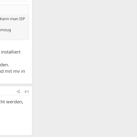
. Kann man ISP
rumzug
nstalliert
nden.
nd mit mv in
#3
cht werden,