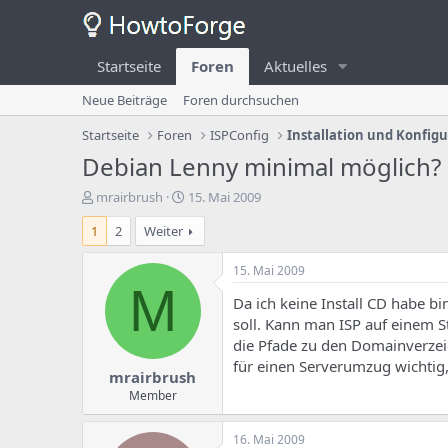
Startseite
Foren
Aktuelles
Neue Beiträge
Foren durchsuchen
Startseite
Foren
ISPConfig
Installation und Konfig
Debian Lenny minimal möglich?
E
E
mrairbrush
15. Mai 2009
r
r
1
2
Weiter
s
s
t
t
e
e
15. Mai 2009
l
l
M
Da ich keine Install CD habe b
l
l
e
u
soll. Kann man ISP auf einem 
r
n
die Pfade zu den Domainverzeic
d
g
für einen Serverumzug wichtig,
mrairbrush
e
s
s
d
Member
T
a
h
t
16. Mai 2009