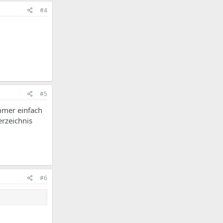
#4
#5
immer einfach
erzeichnis
#6