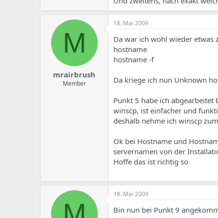
Und zweitens, nach exakt welch
18. Mai 2009
M
Da war ich wohl wieder etwas z
hostname
hostname -f
mrairbrush
Da kriege ich nun Unknown ho
Member
Punkt 5 habe ich abgearbeitet b
winscp, ist einfacher und funkt
deshalb nehme ich winscp zum 
Ok bei Hostname und Hostname-
servernamen von der Installati
Hoffe das ist richtig so
18. Mai 2009
M
Bin nun bei Punkt 9 angekomme