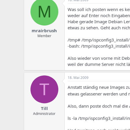
M
Was soll ich posten wenn es ke
weder auf Enter noch Eingaben
Habe gerade Image Debian Lenn
etwas zu sehen. Geht auch nich
mrairbrush
Member
/tmp# /tmp/ispconfig3_install/i
-bash: /tmp/ispconfig3_install/i
Also wieder von vorne mit Deb
weil der dumme Server nicht lä
18. Mai 2009
T
Anstatt ständig neue Images zu 
etwas gelassener werden und 
Also, dann poste doch mal die
Till
Administrator
ls -la /tmp/ispconfig3_install/in