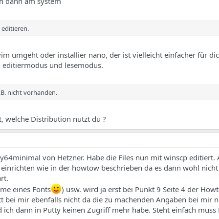
ch dann am system
editieren.
m umgeht oder installier nano, der ist vielleicht einfacher für di
en editiermodus und lesemodus.
z.B. nicht vorhanden.
rt, welche Distribution nutzt du ?
y64minimal von Hetzner. Habe die Files nun mit winscp editiert. 
 einrichten wie in der howtow beschrieben da es dann wohl nich
rt.
NAme eines Fonts
) usw. wird ja erst bei Punkt 9 Seite 4 der Howto
itt bei mir ebenfalls nicht da die zu machenden Angaben bei mir n
 ich dann in Putty keinen Zugriff mehr habe. Steht einfach muss