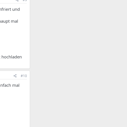
friert und
haupt mal
t hochladen
#10
einfach mal