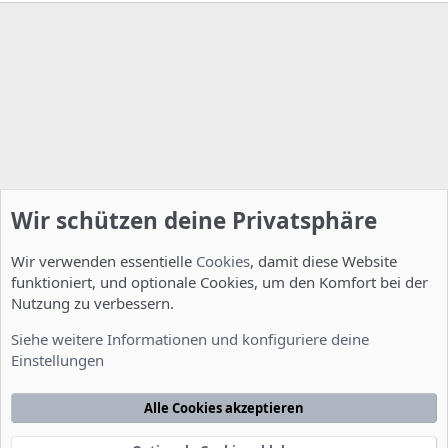
Wir schützen deine Privatsphäre
Wir verwenden essentielle
Cookies
, damit diese Website
funktioniert, und optionale Cookies, um den Komfort bei der
Nutzung zu verbessern.
Server Administration
Siehe weitere Informationen und konfiguriere deine
Einstellungen
Cookies
Deutsch [Du]
Kontakt
Nutzungsbedingungen
Datenschutzerklärung
Hilfe
Alle Cookies akzeptieren
Startseite
R
S
S