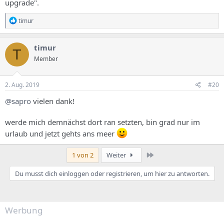
upgrade".
R
timur
e
a
k
timur
T
t
Member
i
o
n
e
2. Aug. 2019
#20
n
:
@sapro
vielen dank!
werde mich demnächst dort ran setzten, bin grad nur im
urlaub und jetzt gehts ans meer
Letzte
1 von 2
Weiter
Du musst dich einloggen oder registrieren, um hier zu antworten.
Werbung