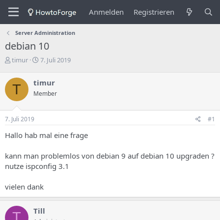
Anmelden
Registrieren
Server Administration
debian 10
E
E
timur
7. Juli 2019
r
r
s
s
timur
T
t
t
Member
e
e
l
l
l
l
7. Juli 2019
#1
e
u
r
n
Hallo hab mal eine frage
d
g
e
s
kann man problemlos von debian 9 auf debian 10 upgraden ?
s
d
nutze ispconfig 3.1
T
a
h
t
e
u
vielen dank
m
m
a
s
Till
T