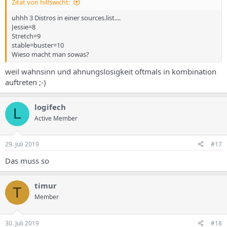
Zitat von hilfswicht:
uhhh 3 Distros in einer sources.list....
Jessie=8
Stretch=9
stable=buster=10
Wieso macht man sowas?
weil wahnsinn und ahnungslosigkeit oftmals in kombination
auftreten ;-)
logifech
L
Active Member
29. Juli 2019
#17
Das muss so
timur
T
Member
30. Juli 2019
#18