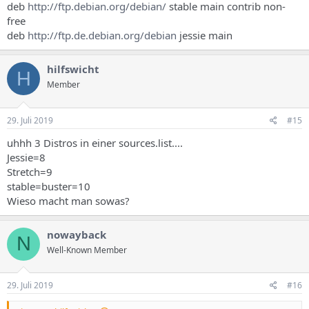
deb
http://ftp.debian.org/debian/
stable main contrib non-
free
deb
http://ftp.de.debian.org/debian
jessie main
hilfswicht
H
Member
29. Juli 2019
#15
uhhh 3 Distros in einer sources.list....
Jessie=8
Stretch=9
stable=buster=10
Wieso macht man sowas?
nowayback
N
Well-Known Member
29. Juli 2019
#16