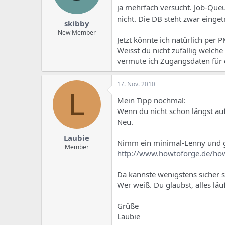
ja mehrfach versucht. Job-Queue
nicht. Die DB steht zwar eing
skibby
New Member
Jetzt könnte ich natürlich per 
Weisst du nicht zufällig welche
vermute ich Zugangsdaten für d
17. Nov. 2010
L
Mein Tipp nochmal:
Wenn du nicht schon längst auf 
Neu.
Laubie
Nimm ein minimal-Lenny und ge
Member
http://www.howtoforge.de/howt
Da kannste wenigstens sicher sei
Wer weiß. Du glaubst, alles läu
Grüße
Laubie