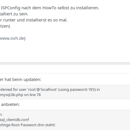
ISPConfig nach dem HowTo selbst zu installieren.
alliert zu sein.
 runter und installierst es so mal.
utzen)
www.ovh.de
)
er hat beim updaten:
enied for user 'root'@'localhost' (using password: YES) in
/mysql.lib.php on line 78
 anbieten:
n:
sql_clientdb.conf
richtige Root Passwort drin steht!