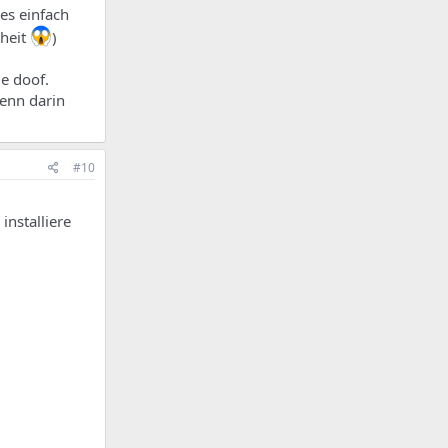
 es einfach
rheit
)
ie doof.
Denn darin
#10
installiere