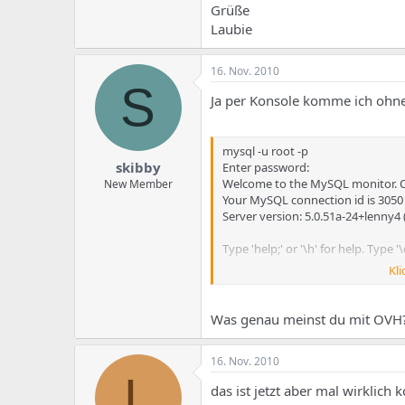
Grüße
Laubie
16. Nov. 2010
S
Ja per Konsole komme ich oh
mysql -u root -p
skibby
Enter password:
Welcome to the MySQL monitor. C
New Member
Your MySQL connection id is 3050
Server version: 5.0.51a-24+lenny4
Type 'help;' or '\h' for help. Type '\
Kli
mysql>
Was genau meinst du mit OVH
16. Nov. 2010
L
das ist jetzt aber mal wirklich 