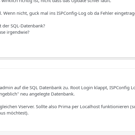
irklich richtig ist, nicht dass das Update schief läuft.
. Wenn nicht, guck mal ins ISPConfig-Log ob da Fehler eingetrag
it der SQL-Datenbank?
se irgendwie?
admin auf die SQL Datenbank zu. Root Login klappt, ISPConfig Lo
"angeblich" neu angelegte Datenbank.
leichen Vserver. Sollte also Prima per Localhost funktionieren (s
aus möchtest).