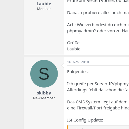
Prüfe am Besten vorher, ob das w
Laubie
Member
Danach probiere alles noch mal
Ach: Wie verbindest du dich m
phpmyadmin? oder von zu Hau
Grüße
Laubie
16. Nov. 2010
S
Folgendes:
Ich greife per Server-IP/phpmy
Allerdings fehlt da schon die 
skibby
New Member
Das CMS System liegt auf dem g
eine Firewall/Port freigabe hin
ISPConfig Update: