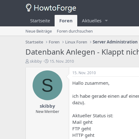
Startseite
Foren
Aktuelles
Neue Beiträge
Foren durchsuchen
Startseite
Foren
Linux Foren
Server Administration
Datenbank Anlegen - Klappt nic
E
E
skibby
15. Nov. 2010
r
r
s
s
15. Nov. 2010
t
t
S
Hallo zusammen,
e
e
l
l
l
l
ich habe gerade einen auf einen
e
u
dazu).
skibby
r
n
d
g
New Member
Aktueller Status ist:
e
s
Mail geht
s
d
T
a
FTP geht
h
t
HTTP geht