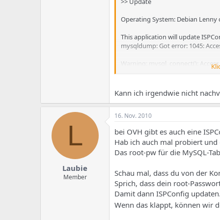
>> Update
Operating System: Debian Lenny 
This application will update ISPCo
mysqldump: Got error: 1045: Acces
Warning: mysql_connect(): Access d
Kli
/tmp/ispconfig3_install/install/lib
Fatal error: Cannot use string offs
Kann ich irgendwie nicht nachv
16. Nov. 2010
L
bei OVH gibt es auch eine ISPCo
Hab ich auch mal probiert und
Das root-pw für die MySQL-Tabe
Laubie
Schau mal, dass du von der K
Member
Sprich, dass dein root-Passwort
Damit dann ISPConfig updaten
Wenn das klappt, können wir 