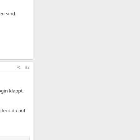
en sind.
#3
gin klappt.
ofern du auf