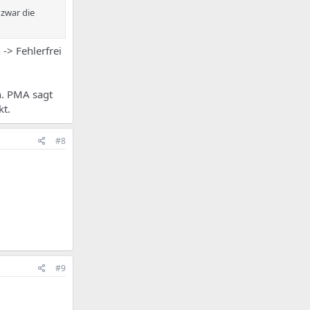
 zwar die
-> Fehlerfrei
n. PMA sagt
kt.
#8
#9