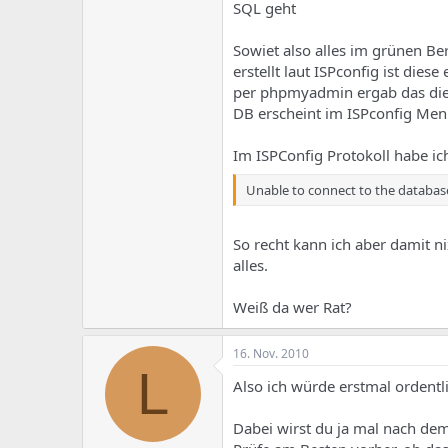
e
u
SQL geht
m
m
a
Sowiet also alles im grünen Be
s
erstellt laut ISPconfig ist die
per phpmyadmin ergab das die 
DB erscheint im ISPconfig Men
Im ISPConfig Protokoll habe ich
Unable to connect to the databas
So recht kann ich aber damit ni
alles.
Weiß da wer Rat?
16. Nov. 2010
L
Also ich würde erstmal ordentli
Dabei wirst du ja mal nach de