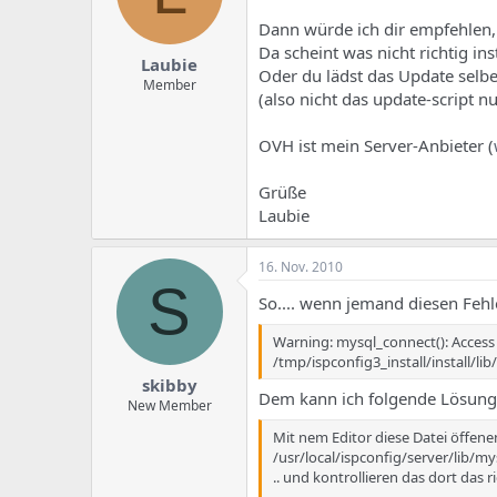
Dann würde ich dir empfehlen, 
Da scheint was nicht richtig inst
Laubie
Oder du lädst das Update selber
Member
(also nicht das update-script n
OVH ist mein Server-Anbieter (
Grüße
Laubie
16. Nov. 2010
S
So.... wenn jemand diesen Fehl
Warning: mysql_connect(): Access d
/tmp/ispconfig3_install/install/lib
skibby
Dem kann ich folgende Lösung
New Member
Mit nem Editor diese Datei öffene
/usr/local/ispconfig/server/lib/my
.. und kontrollieren das dort das 