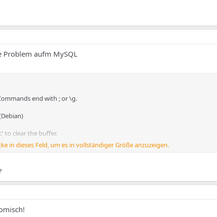
ne Problem aufm MySQL
ommands end with ; or \g.
 (Debian)
c' to clear the buffer.
cke in dieses Feld, um es in vollständiger Größe anzuzeigen.
?
komisch!