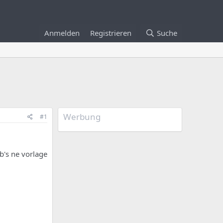
Anmelden
Registrieren
Suche
Werbung
#1
b's ne vorlage