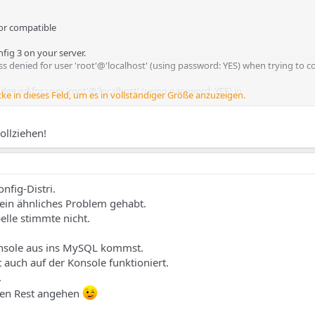
or compatible
nfig 3 on your server.
s denied for user 'root'@'localhost' (using password: YES) when trying to c
enied for user 'root'@'localhost' (using password: YES) in
cke in dieses Feld, um es in vollständiger Größe anzuzeigen.
/mysql.lib.php on line 78
et as an array in /tmp/ispconfig3_install/install/lib/update.lib.php on line 98
ollziehen!
nfig-Distri.
 ein ähnliches Problem gehabt.
lle stimmte nicht.
onsole aus ins MySQL kommst.
 auch auf der Konsole funktioniert.
.
den Rest angehen