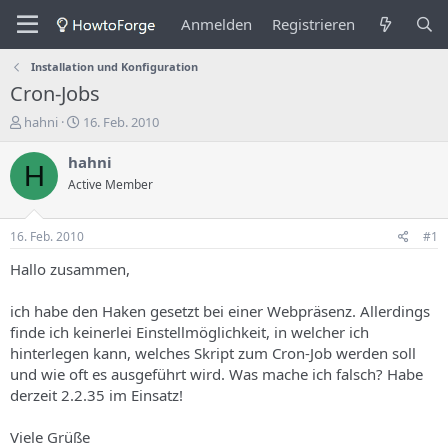
Anmelden
Registrieren
Installation und Konfiguration
Cron-Jobs
E
E
hahni
16. Feb. 2010
r
r
s
s
hahni
H
t
t
Active Member
e
e
l
l
l
l
16. Feb. 2010
#1
e
u
r
n
Hallo zusammen,
d
g
e
s
ich habe den Haken gesetzt bei einer Webpräsenz. Allerdings
s
d
finde ich keinerlei Einstellmöglichkeit, in welcher ich
T
a
hinterlegen kann, welches Skript zum Cron-Job werden soll
h
t
und wie oft es ausgeführt wird. Was mache ich falsch? Habe
e
u
m
m
derzeit 2.2.35 im Einsatz!
a
s
Viele Grüße