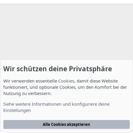
Wir schützen deine Privatsphäre
Wir verwenden essentielle
Cookies
, damit diese Website
funktioniert, und optionale Cookies, um den Komfort bei der
Nutzung zu verbessern.
Installation und Konfiguration
Siehe weitere Informationen und konfiguriere deine
Einstellungen
Cookies
Deutsch [Du]
Kontakt
Nutzungsbedingungen
Datenschutzerklärung
Hilfe
Alle Cookies akzeptieren
Startseite
R
S