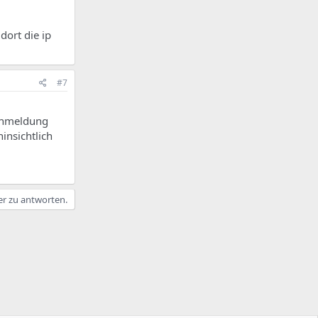
dort die ip
#7
 anmeldung
insichtlich
er zu antworten.