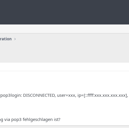
uration
pop3login: DISCONNECTED, user=xxx, ip=[::ffff:xxx.xxx.xxx.xxx],
g via pop3 fehlgeschlagen ist?