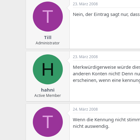
e
u
23. März 2008
m
m
T
a
Nein, der Eintrag sagt nur, da
s
Till
Administrator
23. März 2008
H
Merkwürdigerweise würde dies a
anderen Konten nicht! Denn n
erscheinen, wenn eine kennung
hahni
Active Member
24. März 2008
T
Wenn die Kennung nicht stimmt
nicht auswendig.