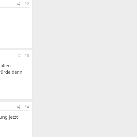
#2
#3
allen
würde denn
#4
ung jetzt