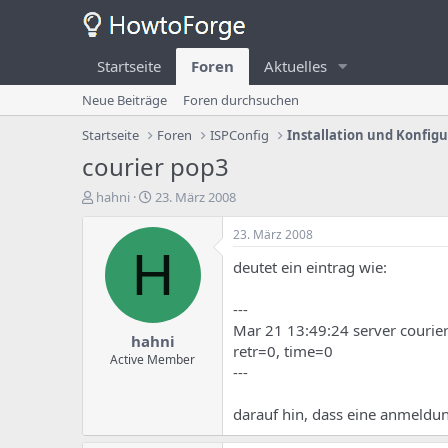
Startseite
Foren
Aktuelles
Neue Beiträge
Foren durchsuchen
Startseite
Foren
ISPConfig
Installation und Konfig
courier pop3
E
E
hahni
23. März 2008
r
r
s
s
23. März 2008
t
t
H
deutet ein eintrag wie:
e
e
l
l
l
l
---
e
u
Mar 21 13:49:24 server courier
hahni
r
n
retr=0, time=0
d
g
Active Member
---
e
s
s
d
T
a
darauf hin, dass eine anmeldun
h
t