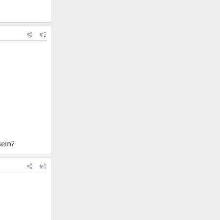
#5
sein?
#6