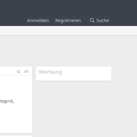
Anmelden
Registrieren
Suche
Werbung
#1
 top=0,