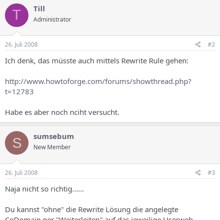
Till
T
Administrator
26. Juli 2008
#2
Ich denk, das müsste auch mittels Rewrite Rule gehen:
http://www.howtoforge.com/forums/showthread.php?
t=12783
Habe es aber noch nciht versucht.
sumsebum
S
New Member
26. Juli 2008
#3
Naja nicht so richtig......
Du kannst "ohne" die Rewrite Lösung die angelegte
CoDomain per "Weiterleiten" auf das jeweilige Userweb