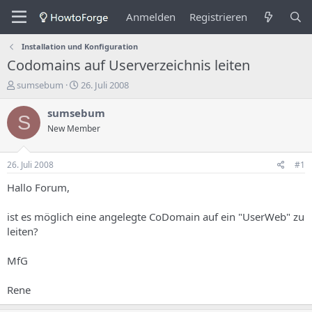
Anmelden
Registrieren
Installation und Konfiguration
Codomains auf Userverzeichnis leiten
E
E
sumsebum
26. Juli 2008
r
r
s
s
sumsebum
S
t
t
New Member
e
e
l
l
l
l
26. Juli 2008
#1
e
u
r
n
Hallo Forum,
d
g
e
s
ist es möglich eine angelegte CoDomain auf ein "UserWeb" zu
s
d
leiten?
T
a
h
t
MfG
e
u
m
m
a
Rene
s