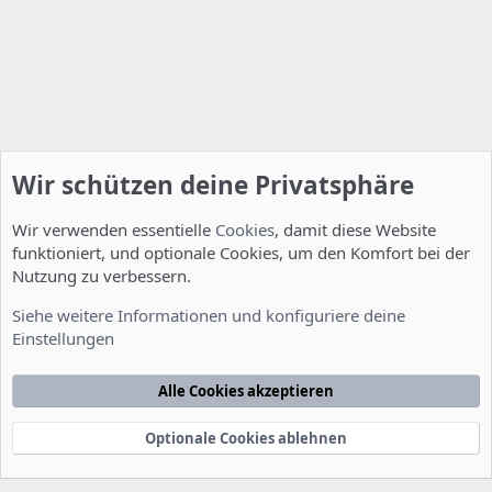
Wir schützen deine Privatsphäre
Wir verwenden essentielle
Cookies
, damit diese Website
funktioniert, und optionale Cookies, um den Komfort bei der
Nutzung zu verbessern.
Installation und Konfiguration
Siehe weitere Informationen und konfiguriere deine
Einstellungen
Cookies
Deutsch [Du]
Kontakt
Nutzungsbedingungen
Datenschutzerklärung
Hilfe
Alle Cookies akzeptieren
Startseite
R
S
S
Optionale Cookies ablehnen
®
Community platform by XenForo
© 2010-2022 XenForo Ltd.
-
Deutsch von
-
xenDach
©2010-2014
F
e