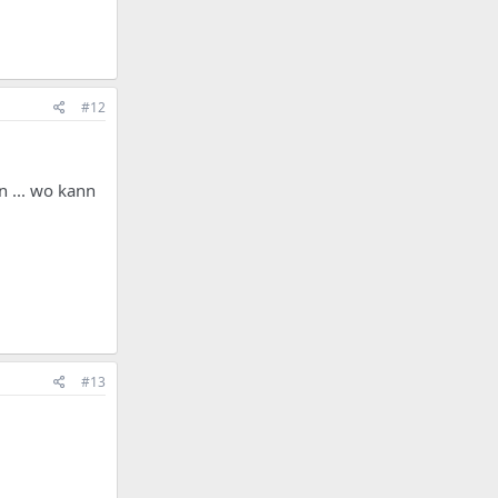
#12
n ... wo kann
#13