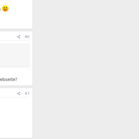
n
#6
ebseite?
#7