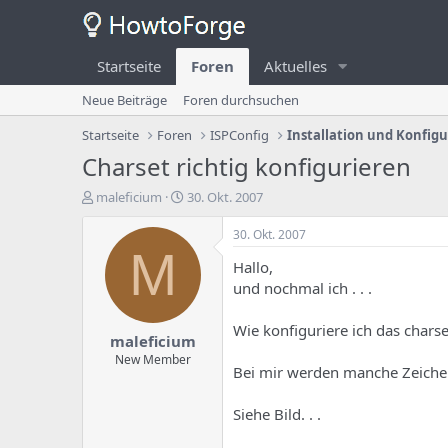
Startseite
Foren
Aktuelles
Neue Beiträge
Foren durchsuchen
Startseite
Foren
ISPConfig
Installation und Konfig
Charset richtig konfigurieren
E
E
maleficium
30. Okt. 2007
r
r
s
s
30. Okt. 2007
t
t
M
Hallo,
e
e
l
l
und nochmal ich . . .
l
l
e
u
Wie konfiguriere ich das chars
maleficium
r
n
d
g
New Member
Bei mir werden manche Zeichen 
e
s
s
d
T
a
Siehe Bild. . .
h
t