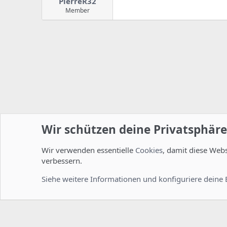
PierreR32
Member
Wir schützen deine Privatsphäre
Wir verwenden essentielle
Cookies
, damit diese Web
Startseite
Foren
ISPConfig
Installation und Konfig
verbessern.
Cookies
Deutsch [Du]
Siehe weitere Informationen und konfiguriere deine 
Comm