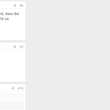
#8
t, dass die
8 ist.
#9
#10