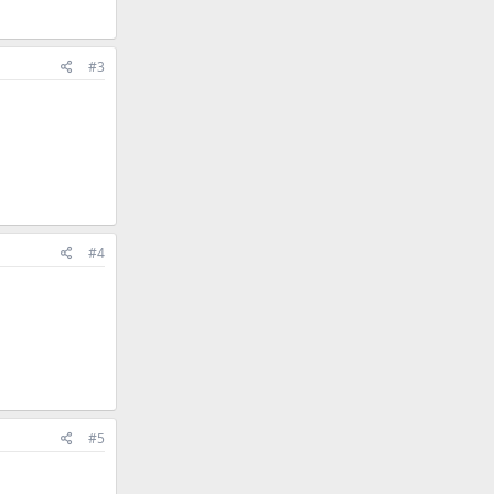
#3
#4
#5