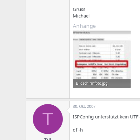
e
u
m
m
Gruss
a
Michael
s
Anhänge
Bildschirmfoto.jpg
18,5 KB · Aufrufe: 859
30. Okt. 2007
T
ISPConfig unterstützt kein UTF-
df -h
Till