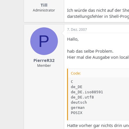
Till
Ich würde das nicht auf der S
Administrator
darstellungsfehler in Shell-Pr
7. Dez. 2007
P
Hallo,
hab das selbe Problem.
Hier mal die Ausgabe von local
PierreR32
Member
Code:
C

de_DE

de_DE.iso88591

de_DE.utf8

deutsch

german

POSIX
Hatte vorher gar nichts drin 