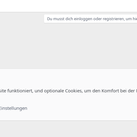
Du musst dich einloggen oder registrieren, um hi
site funktioniert, und optionale Cookies, um den Komfort bei der
uration
Kontakt
Nutzungsb
Einstellungen
®
unity platform by XenForo
© 2010-2022 XenForo Ltd.
-
Deutsch von xenDach
©2010