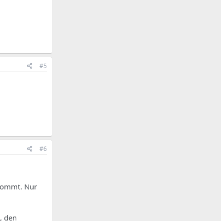
#5
#6
 kommt. Nur
, den