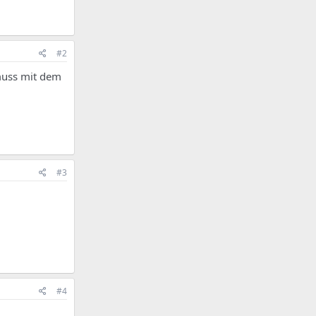
#2
muss mit dem
#3
#4