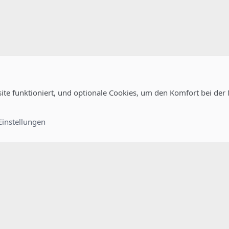
site funktioniert, und optionale Cookies, um den Komfort bei der
uration
Kontakt
Nutzungsb
Einstellungen
®
unity platform by XenForo
© 2010-2022 XenForo Ltd.
-
Deutsch von xenDach
©2010