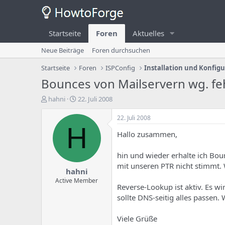
Startseite
Foren
Aktuelles
Neue Beiträge
Foren durchsuchen
Startseite
Foren
ISPConfig
Installation und Konfig
Bounces von Mailservern wg. f
E
E
hahni
22. Juli 2008
r
r
s
s
22. Juli 2008
t
t
H
Hallo zusammen,
e
e
l
l
l
l
hin und wieder erhalte ich Bou
e
u
mit unseren PTR nicht stimmt. 
hahni
r
n
d
g
Active Member
Reverse-Lookup ist aktiv. Es w
e
s
sollte DNS-seitig alles passen.
s
d
T
a
h
t
Viele Grüße