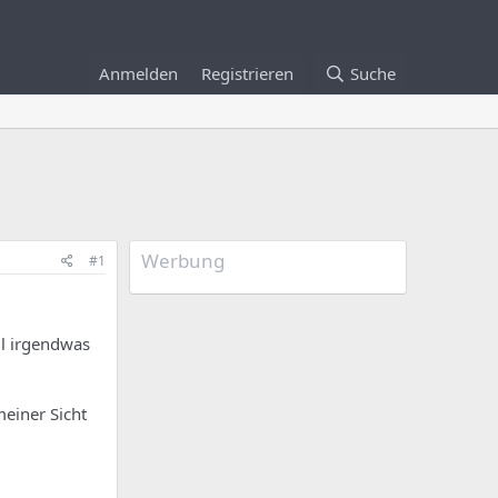
Anmelden
Registrieren
Suche
Werbung
#1
il irgendwas
meiner Sicht