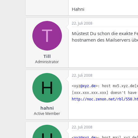
e
u
m
m
Hahni
a
s
22. Juli 2008
T
Müstest Du schon die exakte F
hostnamen des Mailservers üb
Till
Administrator
22. Juli 2008
H
<xyz
@xyz.de
>: host mx5.xyz.de[
[xxx.xxx.xxx.xxx] doesn't have
http://noc.zenon.net/rbl/550.h
hahni
Active Member
22. Juli 2008
<
xyz@xyz.de
>: host mail.xyz.de