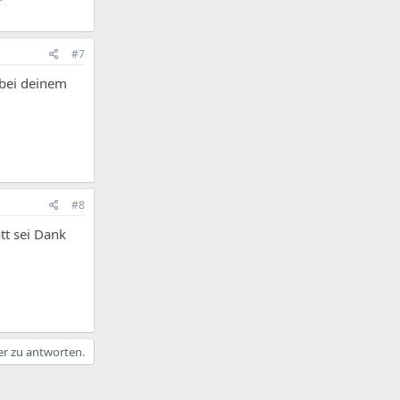
#7
 bei deinem
#8
tt sei Dank
er zu antworten.