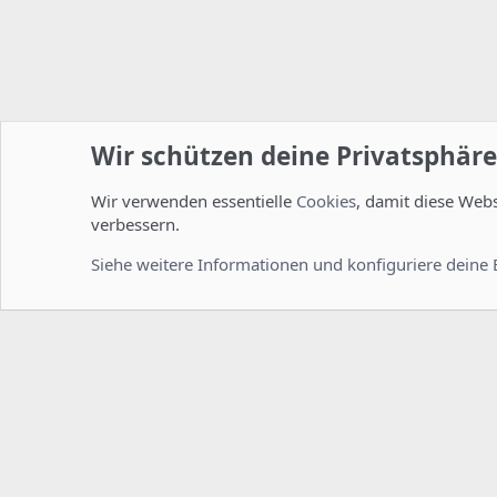
Wir schützen deine Privatsphäre
Wir verwenden essentielle
Cookies
, damit diese Web
Startseite
Foren
ISPConfig
Installation und Konfig
verbessern.
Cookies
Deutsch [Du]
Siehe weitere Informationen und konfiguriere deine 
Comm