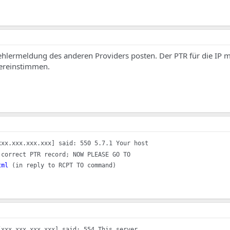
ehlermeldung des anderen Providers posten. Der PTR für die IP 
ereinstimmen.
xxx.xxx.xxx.xxx] said: 550 5.7.1 Your host
 correct PTR record; NOW PLEASE GO TO
tml
(in reply to RCPT TO command)
[xxx.xxx.xxx.xxx] said: 554 This server