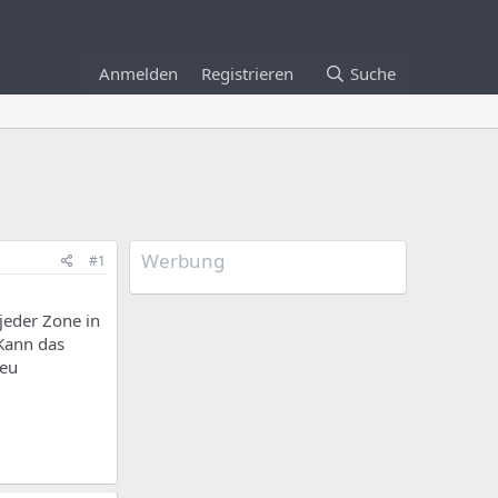
Anmelden
Registrieren
Suche
Werbung
#1
 jeder Zone in
 Kann das
neu