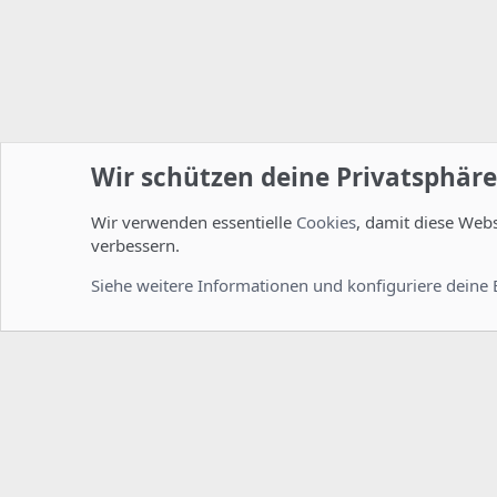
Wir schützen deine Privatsphäre
Wir verwenden essentielle
Cookies
, damit diese Web
Startseite
Foren
ISPConfig
Installation und Konfig
verbessern.
Cookies
Deutsch [Du]
Siehe weitere Informationen und konfiguriere deine 
Comm