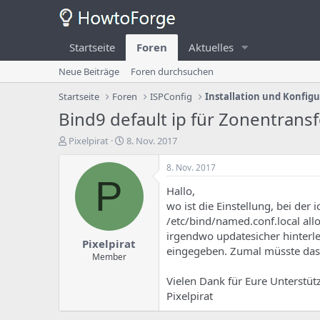
Startseite
Foren
Aktuelles
Neue Beiträge
Foren durchsuchen
Startseite
Foren
ISPConfig
Installation und Konfig
Bind9 default ip für Zonentransf
E
E
Pixelpirat
8. Nov. 2017
r
r
s
s
8. Nov. 2017
t
t
P
Hallo,
e
e
l
l
wo ist die Einstellung, bei der 
l
l
/etc/bind/named.conf.local allo
e
u
irgendwo updatesicher hinterle
Pixelpirat
r
n
eingegeben. Zumal müsste das 
d
g
Member
e
s
Vielen Dank für Eure Unterstü
s
d
T
a
Pixelpirat
h
t