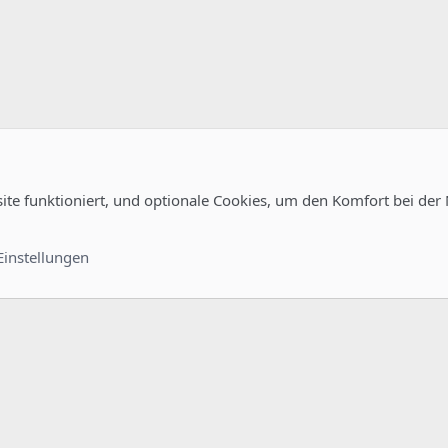
site funktioniert, und optionale Cookies, um den Komfort bei der
uration
Kontakt
Nutzungsb
Einstellungen
®
unity platform by XenForo
© 2010-2022 XenForo Ltd.
-
Deutsch von xenDach
©2010