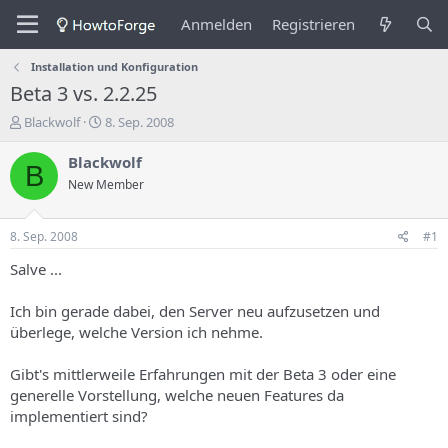
Anmelden
Registrieren
Installation und Konfiguration
Beta 3 vs. 2.2.25
E
E
Blackwolf
8. Sep. 2008
r
r
s
s
Blackwolf
B
t
t
New Member
e
e
l
l
l
l
8. Sep. 2008
#1
e
u
r
n
Salve ...
d
g
e
s
Ich bin gerade dabei, den Server neu aufzusetzen und
s
d
überlege, welche Version ich nehme.
T
a
h
t
Gibt's mittlerweile Erfahrungen mit der Beta 3 oder eine
e
u
m
m
generelle Vorstellung, welche neuen Features da
a
implementiert sind?
s