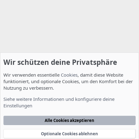
Wir schützen deine Privatsphäre
Wir verwenden essentielle
Cookies
, damit diese Website
funktioniert, und optionale Cookies, um den Komfort bei der
Nutzung zu verbessern.
Installation und Konfiguration
Siehe weitere Informationen und konfiguriere deine
Einstellungen
Cookies
Deutsch [Du]
Kontakt
Nutzungsbedingungen
Datenschutzerklärung
Hilfe
Alle Cookies akzeptieren
Startseite
R
S
S
Optionale Cookies ablehnen
®
Community platform by XenForo
© 2010-2022 XenForo Ltd.
-
Deutsch von
-