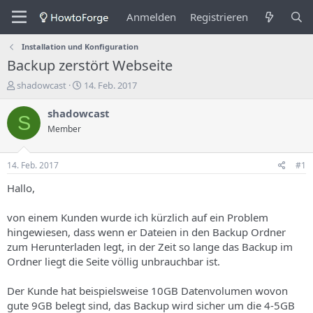
Anmelden
Registrieren
Installation und Konfiguration
Backup zerstört Webseite
E
E
shadowcast
14. Feb. 2017
r
r
s
s
shadowcast
S
t
t
Member
e
e
l
l
l
l
14. Feb. 2017
#1
e
u
r
n
Hallo,
d
g
e
s
von einem Kunden wurde ich kürzlich auf ein Problem
s
d
hingewiesen, dass wenn er Dateien in den Backup Ordner
T
a
zum Herunterladen legt, in der Zeit so lange das Backup im
h
t
Ordner liegt die Seite völlig unbrauchbar ist.
e
u
m
m
a
Der Kunde hat beispielsweise 10GB Datenvolumen wovon
s
gute 9GB belegt sind, das Backup wird sicher um die 4-5GB