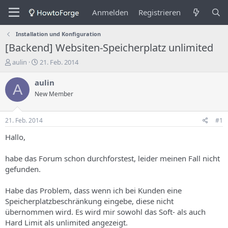
Anmelden
Registrieren
Installation und Konfiguration
[Backend] Websiten-Speicherplatz unlimited
E
E
aulin
21. Feb. 2014
r
r
s
s
aulin
A
t
t
New Member
e
e
l
l
l
l
21. Feb. 2014
#1
e
u
r
n
Hallo,
d
g
e
s
habe das Forum schon durchforstest, leider meinen Fall nicht
s
d
gefunden.
T
a
h
t
Habe das Problem, dass wenn ich bei Kunden eine
e
u
m
m
Speicherplatzbeschränkung eingebe, diese nicht
a
übernommen wird. Es wird mir sowohl das Soft- als auch
s
Hard Limit als unlimited angezeigt.