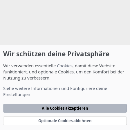
Wir schützen deine Privatsphäre
Wir verwenden essentielle
Cookies
, damit diese Website
funktioniert, und optionale Cookies, um den Komfort bei der
Nutzung zu verbessern.
Installation und Konfiguration
Siehe weitere Informationen und konfiguriere deine
Einstellungen
Cookies
Deutsch [Du]
Kontakt
Nutzungsbedingungen
Datenschutzerklärung
Hilfe
Alle Cookies akzeptieren
Startseite
R
S
S
Optionale Cookies ablehnen
®
Community platform by XenForo
© 2010-2022 XenForo Ltd.
-
Deutsch von
-
xenDach
©2010-2014
F