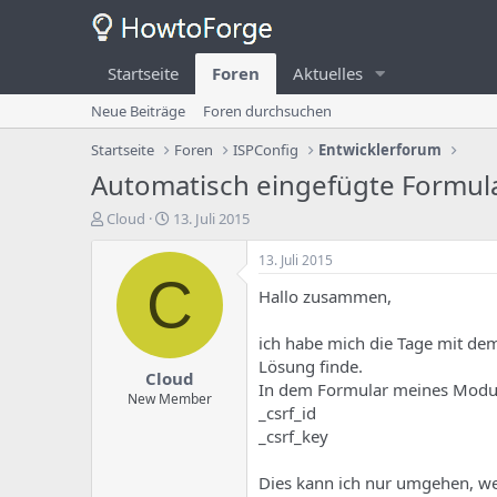
Startseite
Foren
Aktuelles
Neue Beiträge
Foren durchsuchen
Startseite
Foren
ISPConfig
Entwicklerforum
Automatisch eingefügte Formular
E
E
Cloud
13. Juli 2015
r
r
s
s
13. Juli 2015
t
t
C
Hallo zusammen,
e
e
l
l
l
l
ich habe mich die Tage mit dem
e
u
Lösung finde.
Cloud
r
n
In dem Formular meines Modul
d
g
New Member
_csrf_id
e
s
_csrf_key
s
d
T
a
h
t
Dies kann ich nur umgehen, wenn