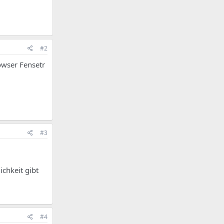
#2
owser Fensetr
#3
ichkeit gibt
#4