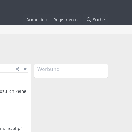
Anmelden
Registrieren
Suche
Werbung
#1
ozu ich keine
rm.inc.php"