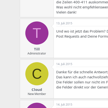
e
u
die Zeilen 400-411 auskommen
m
m
Was wohl nicht empfehlenswert
a
Vielen dank!
s
13. Juli 2015
T
Und wo ist jetzt das Problem?
Post Requests and Deine Form
Till
Administrator
14. Juli 2015
C
Danke für die schnelle Antwort
Das kann ich auch nachvollzieh
Die Felder sollen nur nicht im 
die Felder direkt vor der Gene
Cloud
New Member
14. Juli 2015