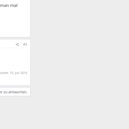
e man mal
#5
beitet:
15. Juli 2015
er zu antworten.