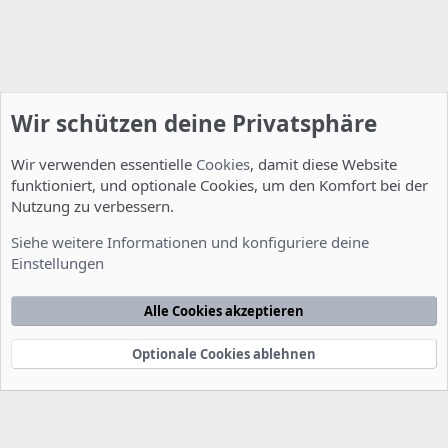
Wir schützen deine Privatsphäre
Wir verwenden essentielle
Cookies
, damit diese Website
funktioniert, und optionale Cookies, um den Komfort bei der
Nutzung zu verbessern.
Installation und Konfiguration
Siehe weitere Informationen und konfiguriere deine
Einstellungen
Cookies
Deutsch [Du]
Kontakt
Nutzungsbedingungen
Datenschutzerklärung
Hilfe
Alle Cookies akzeptieren
Startseite
R
S
S
Optionale Cookies ablehnen
®
Community platform by XenForo
© 2010-2022 XenForo Ltd.
-
Deutsch von
-
xenDach
©2010-2014
F
e
e
d