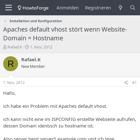
Anmelden
Registrieren
Installation und Konfiguration
Apaches default vhost stört wenn Website-
Domain = Hostname
E
E
Rafael.K
1. Nov. 2012
r
r
s
s
Rafael.K
R
t
t
New Member
e
e
l
l
l
l
1. Nov. 2012
#1
e
u
r
n
Hallo,
d
g
e
s
ich habe ein Problem mit Apaches default vhost.
s
d
T
a
ich kann nicht eine im ISPCONFIG erstellte Webseite aufrufen,
h
t
dessen Domain identisch zu hostname ist.
e
u
m
m
a
Also server heist server5.example.com und ich lege