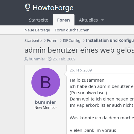
Startseite
Foren
Aktuelles
Neue Beiträge
Foren durchsuchen
Startseite
Foren
ISPConfig
Installation und Konfig
admin benutzer eines web gelö
E
E
bummler
26. Feb. 2009
r
r
s
s
26. Feb. 2009
t
t
B
Hallo zusammen,
e
e
l
l
ich habe den admin benutzer e
l
l
(Personalwechsel)
e
u
Dann wollte ich einen neuen ers
bummler
r
n
Im Papierkorb ist er auch nicht
d
g
New Member
e
s
Was könnte ich da denn mach
s
d
T
a
h
t
Vielen Dank im voraus