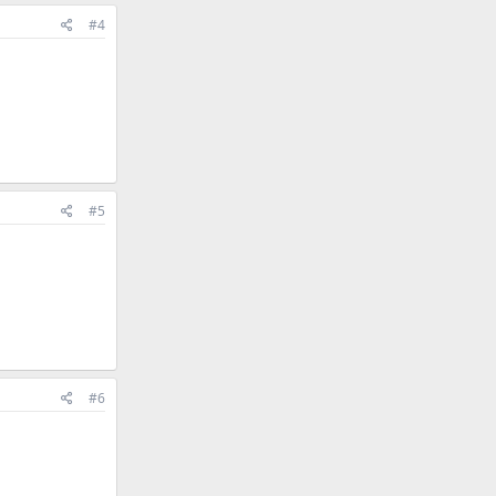
#4
#5
#6