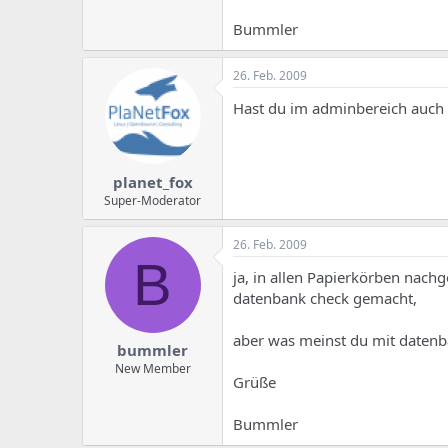
e
u
m
m
Bummler
a
s
26. Feb. 2009
Hast du im adminbereich auch 
planet_fox
Super-Moderator
26. Feb. 2009
B
ja, in allen Papierkörben nachg
datenbank check gemacht,
aber was meinst du mit datenb
bummler
New Member
Grüße
Bummler