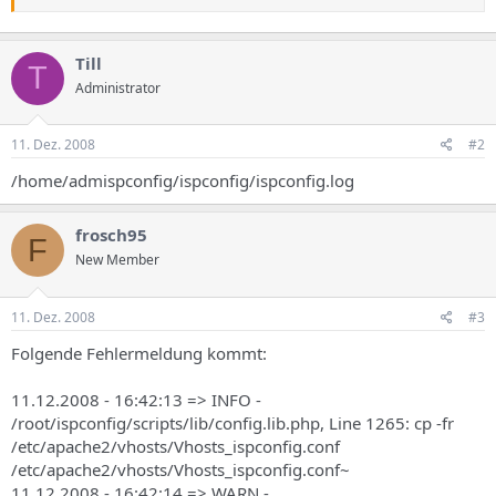
Till
T
Administrator
11. Dez. 2008
#2
/home/admispconfig/ispconfig/ispconfig.log
frosch95
F
New Member
11. Dez. 2008
#3
Folgende Fehlermeldung kommt:
11.12.2008 - 16:42:13 => INFO -
/root/ispconfig/scripts/lib/config.lib.php, Line 1265: cp -fr
/etc/apache2/vhosts/Vhosts_ispconfig.conf
/etc/apache2/vhosts/Vhosts_ispconfig.conf~
11.12.2008 - 16:42:14 => WARN -