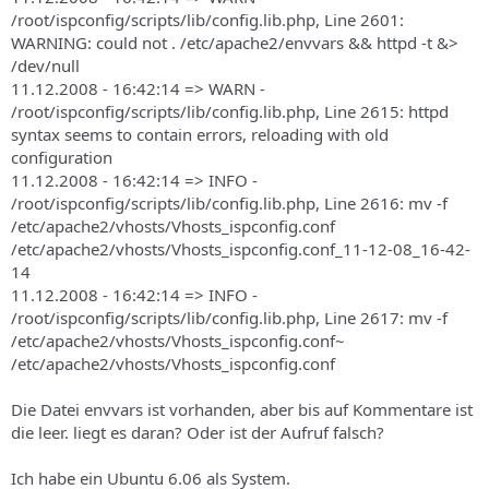
/root/ispconfig/scripts/lib/config.lib.php, Line 2601:
WARNING: could not . /etc/apache2/envvars && httpd -t &>
/dev/null
11.12.2008 - 16:42:14 => WARN -
/root/ispconfig/scripts/lib/config.lib.php, Line 2615: httpd
syntax seems to contain errors, reloading with old
configuration
11.12.2008 - 16:42:14 => INFO -
/root/ispconfig/scripts/lib/config.lib.php, Line 2616: mv -f
/etc/apache2/vhosts/Vhosts_ispconfig.conf
/etc/apache2/vhosts/Vhosts_ispconfig.conf_11-12-08_16-42-
14
11.12.2008 - 16:42:14 => INFO -
/root/ispconfig/scripts/lib/config.lib.php, Line 2617: mv -f
/etc/apache2/vhosts/Vhosts_ispconfig.conf~
/etc/apache2/vhosts/Vhosts_ispconfig.conf
Die Datei envvars ist vorhanden, aber bis auf Kommentare ist
die leer. liegt es daran? Oder ist der Aufruf falsch?
Ich habe ein Ubuntu 6.06 als System.