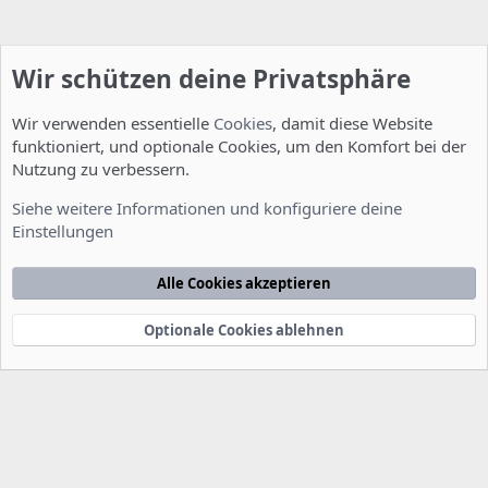
Wir schützen deine Privatsphäre
Wir verwenden essentielle
Cookies
, damit diese Website
funktioniert, und optionale Cookies, um den Komfort bei der
Nutzung zu verbessern.
Installation und Konfiguration
Siehe weitere Informationen und konfiguriere deine
Einstellungen
Cookies
Deutsch [Du]
Kontakt
Nutzungsbedingungen
Datenschutzerklärung
Hilfe
Alle Cookies akzeptieren
Startseite
R
S
S
Optionale Cookies ablehnen
®
Community platform by XenForo
© 2010-2022 XenForo Ltd.
-
Deutsch von
-
xenDach
©2010-2014
F
e
e
d