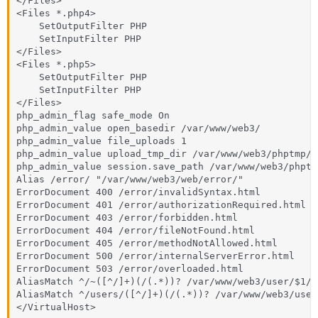
</Files>

<Files *.php4>

    SetOutputFilter PHP

    SetInputFilter PHP

</Files>

<Files *.php5>

    SetOutputFilter PHP

    SetInputFilter PHP

</Files>

php_admin_flag safe_mode On

php_admin_value open_basedir /var/www/web3/

php_admin_value file_uploads 1

php_admin_value upload_tmp_dir /var/www/web3/phptmp/

php_admin_value session.save_path /var/www/web3/phptmp
Alias /error/ "/var/www/web3/web/error/"

ErrorDocument 400 /error/invalidSyntax.html

ErrorDocument 401 /error/authorizationRequired.html

ErrorDocument 403 /error/forbidden.html

ErrorDocument 404 /error/fileNotFound.html

ErrorDocument 405 /error/methodNotAllowed.html

ErrorDocument 500 /error/internalServerError.html

ErrorDocument 503 /error/overloaded.html

AliasMatch ^/~([^/]+)(/(.*))? /var/www/web3/user/$1/we
AliasMatch ^/users/([^/]+)(/(.*))? /var/www/web3/user
</VirtualHost>