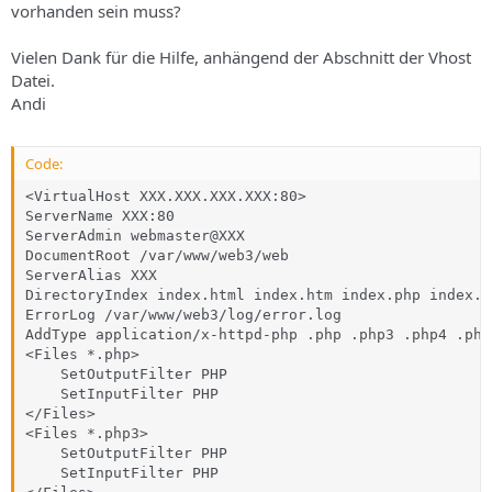
vorhanden sein muss?
Vielen Dank für die Hilfe, anhängend der Abschnitt der Vhost
Datei.
Andi
Code:
<VirtualHost XXX.XXX.XXX.XXX:80>

ServerName XXX:80

ServerAdmin webmaster@XXX

DocumentRoot /var/www/web3/web

ServerAlias XXX

DirectoryIndex index.html index.htm index.php index.p
ErrorLog /var/www/web3/log/error.log

AddType application/x-httpd-php .php .php3 .php4 .php5
<Files *.php>

    SetOutputFilter PHP

    SetInputFilter PHP

</Files>

<Files *.php3>

    SetOutputFilter PHP

    SetInputFilter PHP
