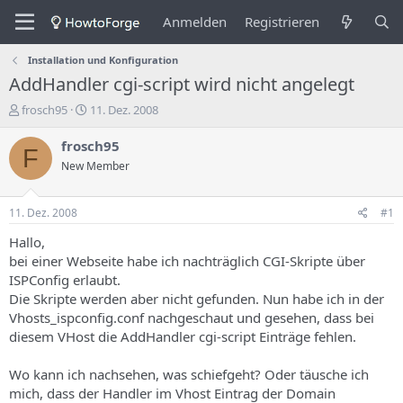
Anmelden
Registrieren
Installation und Konfiguration
AddHandler cgi-script wird nicht angelegt
E
E
frosch95
11. Dez. 2008
r
r
s
s
frosch95
F
t
t
New Member
e
e
l
l
l
l
11. Dez. 2008
#1
e
u
r
n
Hallo,
d
g
bei einer Webseite habe ich nachträglich CGI-Skripte über
e
s
ISPConfig erlaubt.
s
d
Die Skripte werden aber nicht gefunden. Nun habe ich in der
T
a
Vhosts_ispconfig.conf nachgeschaut und gesehen, dass bei
h
t
diesem VHost die AddHandler cgi-script Einträge fehlen.
e
u
m
m
a
Wo kann ich nachsehen, was schiefgeht? Oder täusche ich
s
mich, dass der Handler im Vhost Eintrag der Domain