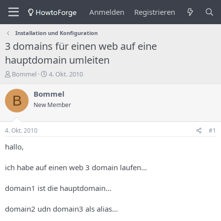
Anmelden
Registrieren
Installation und Konfiguration
3 domains für einen web auf eine
hauptdomain umleiten
E
E
Bommel
4. Okt. 2010
r
r
s
s
Bommel
B
t
t
New Member
e
e
l
l
l
l
4. Okt. 2010
#1
e
u
r
n
hallo,
d
g
e
s
ich habe auf einen web 3 domain laufen...
s
d
T
a
domain1 ist die hauptdomain...
h
t
e
u
m
m
domain2 udn domain3 als alias...
a