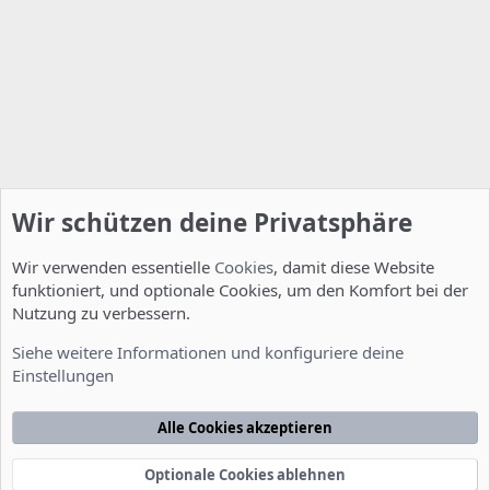
Wir schützen deine Privatsphäre
Wir verwenden essentielle
Cookies
, damit diese Website
funktioniert, und optionale Cookies, um den Komfort bei der
Nutzung zu verbessern.
Installation und Konfiguration
Siehe weitere Informationen und konfiguriere deine
Einstellungen
Cookies
Deutsch [Du]
Kontakt
Nutzungsbedingungen
Datenschutzerklärung
Hilfe
Alle Cookies akzeptieren
Startseite
R
S
S
Optionale Cookies ablehnen
®
Community platform by XenForo
© 2010-2022 XenForo Ltd.
-
Deutsch von
-