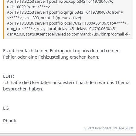
Apr 19 18:32:53 server1 postfix/pickup[5342]: 6419730407A:
uid=10029 from=<****>
Apr 19 18:32:53 server1 postfix/qmgr[5343]: 6419730407A: from=
<*****>, size=399, nrcpt=1 (queue active)
Apr 19 18:33:36 server1 postfix/local[7612]: 1800A304067: to=<***>,
orig_to=<****>, relay=local, delay=45, delays=0.47/0.06/0/45,
dsn=2.0.0, status=sent (delivered to command: /usr/bin/procmail -f-)
Es gibt einfach keinen Eintrag im Log aus dem ich einen
Fehler oder eine Fehlzustellung ersehen kann.
EDIT:
Ich habe die Userdaten ausgesternt nachdem wir das Thema
besprochen haben.
LG
Phanti
Zuletzt bearbeitet:
19. Apr. 2008