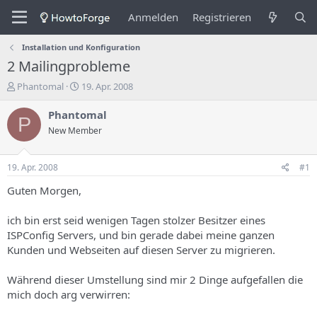
Anmelden
Registrieren
Installation und Konfiguration
2 Mailingprobleme
E
E
Phantomal
19. Apr. 2008
r
r
s
s
Phantomal
P
t
t
New Member
e
e
l
l
l
l
19. Apr. 2008
#1
e
u
r
n
Guten Morgen,
d
g
e
s
ich bin erst seid wenigen Tagen stolzer Besitzer eines
s
d
ISPConfig Servers, und bin gerade dabei meine ganzen
T
a
Kunden und Webseiten auf diesen Server zu migrieren.
h
t
e
u
m
m
Während dieser Umstellung sind mir 2 Dinge aufgefallen die
a
mich doch arg verwirren:
s