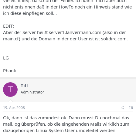
Vieleicht liegt da schon der Fehler. Ich kann mich aber auch
nicht entsinnen daß in der HowTo noch ein Hinweis stand wie
ich diese einpflegen soll...
EDIT:
Aber der Server heißt server1.lanvermann.com (also in der
main.cf) und die Domain in der der User ist ist solidirc.com.
LG
Phanti
Till
T
Administrator
19. Apr. 2008
#6
Ok, dann ist das zumindest ok. Dann musst Du nochmal das
mail.log überprüfen, ob die eingehenden Mails wirklich zum
dazugehörigen Linux System User umgeleitet werden.