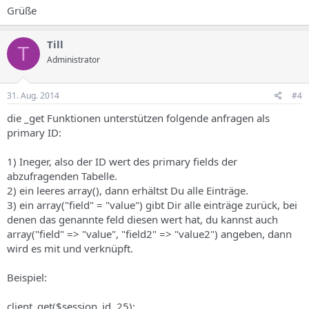
Grüße
Till
T
Administrator
31. Aug. 2014
#4
die _get Funktionen unterstützen folgende anfragen als
primary ID:
1) Ineger, also der ID wert des primary fields der
abzufragenden Tabelle.
2) ein leeres array(), dann erhältst Du alle Einträge.
3) ein array("field" = "value") gibt Dir alle einträge zurück, bei
denen das genannte feld diesen wert hat, du kannst auch
array("field" => "value", "field2" => "value2") angeben, dann
wird es mit und verknüpft.
Beispiel:
client_get($session_id, 25);