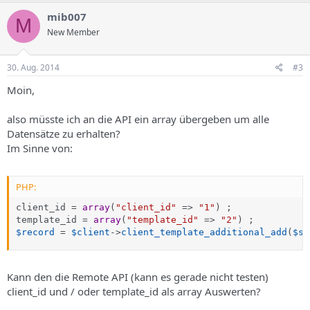
mib007
M
New Member
30. Aug. 2014
#3
Moin,
also müsste ich an die API ein array übergeben um alle
Datensätze zu erhalten?
Im Sinne von:
PHP:
client_id 
=
array
(
"client_id"
=
>
"1"
)
;
template_id 
=
array
(
"template_id"
=
>
"2"
)
;
$record
=
$client
-
>
client_template_additional_add
(
$se
Kann den die Remote API (kann es gerade nicht testen)
client_id und / oder template_id als array Auswerten?