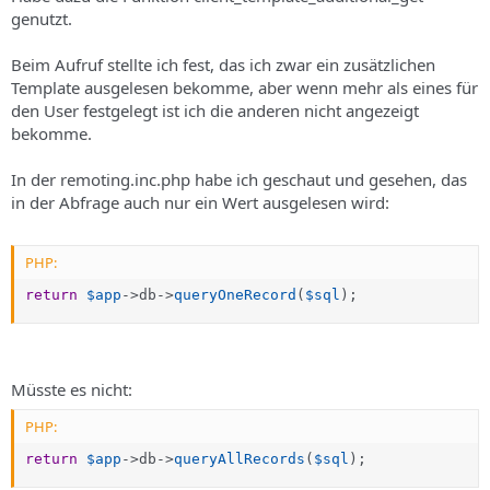
s
genutzt.
Beim Aufruf stellte ich fest, das ich zwar ein zusätzlichen
Template ausgelesen bekomme, aber wenn mehr als eines für
den User festgelegt ist ich die anderen nicht angezeigt
bekomme.
In der remoting.inc.php habe ich geschaut und gesehen, das
in der Abfrage auch nur ein Wert ausgelesen wird:
PHP:
return
$app
-
>
db
-
>
queryOneRecord
(
$sql
)
;
Müsste es nicht:
PHP:
return
$app
-
>
db
-
>
queryAllRecords
(
$sql
)
;