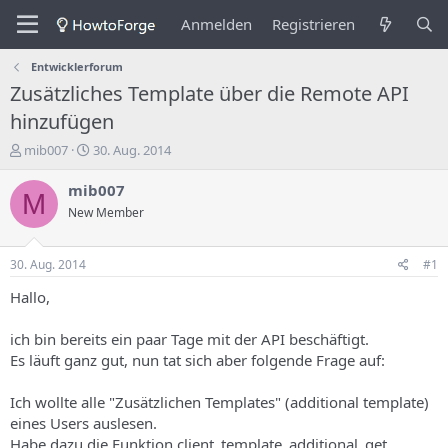
Anmelden
Registrieren
Entwicklerforum
Zusätzliches Template über die Remote API
hinzufügen
E
E
mib007
30. Aug. 2014
r
r
s
s
mib007
M
t
t
New Member
e
e
l
l
l
l
30. Aug. 2014
#1
e
u
r
n
Hallo,
d
g
e
s
ich bin bereits ein paar Tage mit der API beschäftigt.
s
d
Es läuft ganz gut, nun tat sich aber folgende Frage auf:
T
a
h
t
Ich wollte alle "Zusätzlichen Templates" (additional template)
e
u
m
m
eines Users auslesen.
a
Habe dazu die Funktion client_template_additional_get