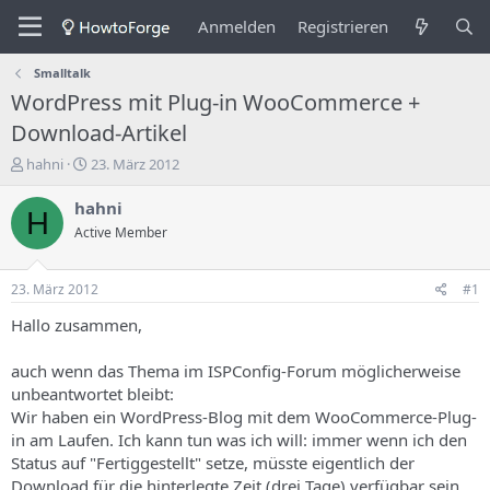
Anmelden
Registrieren
Smalltalk
WordPress mit Plug-in WooCommerce +
Download-Artikel
E
E
hahni
23. März 2012
r
r
s
s
hahni
H
t
t
Active Member
e
e
l
l
l
l
23. März 2012
#1
e
u
r
n
Hallo zusammen,
d
g
e
s
auch wenn das Thema im ISPConfig-Forum möglicherweise
s
d
unbeantwortet bleibt:
T
a
Wir haben ein WordPress-Blog mit dem WooCommerce-Plug-
h
t
in am Laufen. Ich kann tun was ich will: immer wenn ich den
e
u
m
m
Status auf "Fertiggestellt" setze, müsste eigentlich der
a
Download für die hinterlegte Zeit (drei Tage) verfügbar sein.