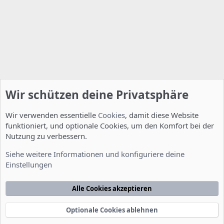
Wir schützen deine Privatsphäre
Wir verwenden essentielle
Cookies
, damit diese Website
funktioniert, und optionale Cookies, um den Komfort bei der
Nutzung zu verbessern.
Smalltalk
Siehe weitere Informationen und konfiguriere deine
Einstellungen
Cookies
Deutsch [Du]
Kontakt
Nutzungsbedingungen
Datenschutzerklärung
Hilfe
Alle Cookies akzeptieren
Startseite
R
S
S
Optionale Cookies ablehnen
®
Community platform by XenForo
© 2010-2022 XenForo Ltd.
-
Deutsch von
-
xenDach
©2010-2014
F