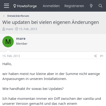
Anmelden
Registrieren
Entwicklerforum
Wie updaten bei vielen eigenen Änderungen
E
E
mare
15. Feb. 2013
r
r
s
s
mare
M
t
t
Member
e
e
l
l
l
l
15. Feb. 2013
#1
e
u
r
n
Hallo,
d
g
e
s
wir haben meist nur kleine aber in der Summe nicht wenige
s
d
Anpassungen in unseren Installationen.
T
a
h
t
Wie handhabt ihr sowas bei Updates?
e
u
m
m
a
Ich habe momentan immer ein Diff zwischen der vanilla und
s
unserer Version gemacht und das nach einem