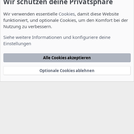
Wir schützen deine Privatsphäre
Wir verwenden essentielle
Cookies
, damit diese Website
funktioniert, und optionale Cookies, um den Komfort bei der
Nutzung zu verbessern.
Entwicklerforum
Siehe weitere Informationen und konfiguriere deine
Einstellungen
Cookies
Deutsch [Du]
Kontakt
Nutzungsbedingungen
Datenschutzerklärung
Hilfe
Alle Cookies akzeptieren
Startseite
R
S
S
Optionale Cookies ablehnen
®
Community platform by XenForo
© 2010-2022 XenForo Ltd.
-
Deutsch von
-
xenDach
©2010-2014
F
e
e
d