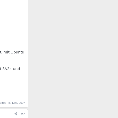
t, mit Ubuntu
mit SA24 und
eitet:
18. Dez. 2007
#2