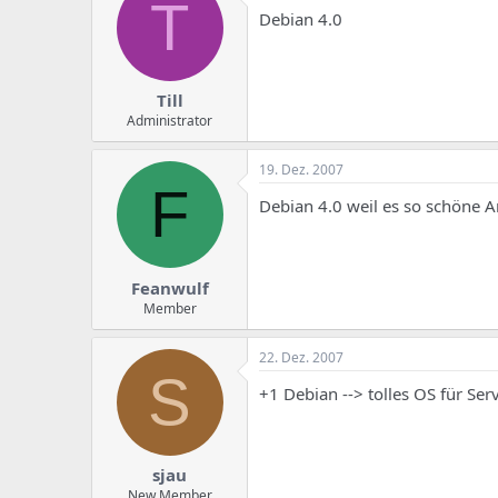
T
Debian 4.0
Till
Administrator
19. Dez. 2007
F
Debian 4.0 weil es so schöne 
Feanwulf
Member
22. Dez. 2007
S
+1 Debian --> tolles OS für Ser
sjau
New Member