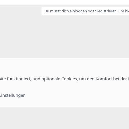
Du musst dich einloggen oder registrieren, um hi
site funktioniert, und optionale Cookies, um den Komfort bei der
Kontakt
Nutzungsb
Einstellungen
®
unity platform by XenForo
© 2010-2022 XenForo Ltd.
-
Deutsch von xenDach
©2010