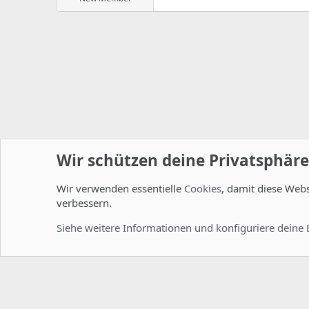
Wir schützen deine Privatsphäre
Wir verwenden essentielle
Cookies
, damit diese Web
Startseite
Foren
ISPConfig
Allgemein
verbessern.
Cookies
Deutsch [Du]
Siehe weitere Informationen und konfiguriere deine 
Comm