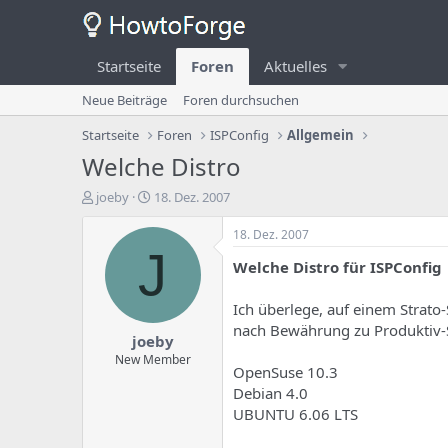
Startseite
Foren
Aktuelles
Neue Beiträge
Foren durchsuchen
Startseite
Foren
ISPConfig
Allgemein
Welche Distro
E
E
joeby
18. Dez. 2007
r
r
s
s
18. Dez. 2007
t
t
J
Welche Distro für ISPConfig
e
e
l
l
l
l
Ich überlege, auf einem Strato
e
u
nach Bewährung zu Produktiv-
joeby
r
n
d
g
New Member
OpenSuse 10.3
e
s
Debian 4.0
s
d
T
a
UBUNTU 6.06 LTS
h
t