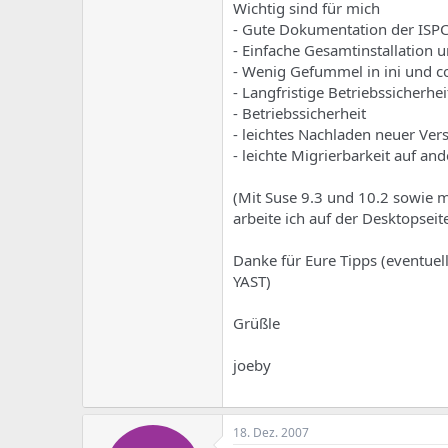
e
u
Wichtig sind für mich
m
m
- Gute Dokumentation der ISPC
a
- Einfache Gesamtinstallation 
s
- Wenig Gefummel in ini und c
- Langfristige Betriebssicherhe
- Betriebssicherheit
- leichtes Nachladen neuer Ver
- leichte Migrierbarkeit auf an
(Mit Suse 9.3 und 10.2 sowie 
arbeite ich auf der Desktopseit
Danke für Eure Tipps (eventuell
YAST)
Grüßle
joeby
18. Dez. 2007