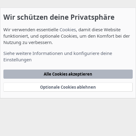
Wir schützen deine Privatsphäre
Wir verwenden essentielle
Cookies
, damit diese Website
funktioniert, und optionale Cookies, um den Komfort bei der
Nutzung zu verbessern.
Allgemein
Siehe weitere Informationen und konfiguriere deine
Einstellungen
Cookies
Deutsch [Du]
Kontakt
Nutzungsbedingungen
Datenschutzerklärung
Hilfe
Alle Cookies akzeptieren
Startseite
R
S
S
Optionale Cookies ablehnen
®
Community platform by XenForo
© 2010-2022 XenForo Ltd.
-
Deutsch von
-
xenDach
©2010-2014
F
e
e
d