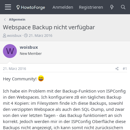
Anmelden
Registrieren
Allgemein
Webspace Backup nicht verfügbar
E
E
woisbux
21. März 2016
r
r
s
s
woisbux
W
t
t
New Member
e
e
l
l
l
l
21. März 2016
#1
e
u
r
n
Hey Community!
d
g
e
s
Ich habe ein Problem mit der Backup-Funktion von ISPConfig
s
d
in den Webspaces. Ich konfiguriere zB ein tägliches Backup
T
a
mit 4 Kopien: im Filesystem finde ich diese Backups, sowohl
h
t
e
u
den verzippten Webspace als auch den SQL-Dump, und zwar
m
m
von den vier letzten Tagen - das Backup funktioniert an sich
a
korrekt. Jedoch werden mir in der ISPConfig Oberfläche diese
s
Backups nicht angezeigt, ich kann somit nicht zurücksichern