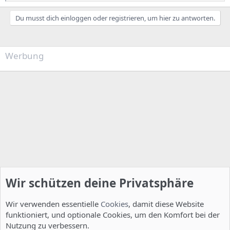
e
a
k
Du musst dich einloggen oder registrieren, um hier zu antworten.
t
i
o
n
Werbung
e
n
:
Wir schützen deine Privatsphäre
Wir verwenden essentielle
Cookies
, damit diese Website
funktioniert, und optionale Cookies, um den Komfort bei der
Nutzung zu verbessern.