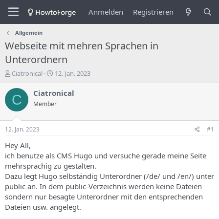
Anmelden
Registrieren
Allgemein
Webseite mit mehren Sprachen in
Unterordnern
E
E
Ciatronical
12. Jan. 2023
r
r
s
s
Ciatronical
C
t
t
Member
e
e
l
l
l
l
12. Jan. 2023
#1
e
u
r
n
Hey All,
d
g
ich benutze als CMS Hugo und versuche gerade meine Seite
e
s
mehrsprachig zu gestalten.
s
d
Dazu legt Hugo selbständig Unterordner (/de/ und /en/) unter
T
a
public an. In dem public-Verzeichnis werden keine Dateien
h
t
sondern nur besagte Unterordner mit den entsprechenden
e
u
m
m
Dateien usw. angelegt.
a