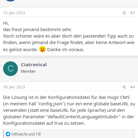
12. Jan. 2023
#3
Hi,
das freut jemand bestimmt sehr.
Noch schöner wäre es aber doch den passenden Tipp auch zu
finden, wenn jemand die Frage findet, aber keine Antwort wie
es gelöst wurde.
Danke im voraus.
Ciatronical
C
Member
18. Jan. 2023
#4
Die Lösung ist in der Konfigurationsdatei für das Hugo CMS
(in meinem Fall "config.json") nur ein eine globale baseURL zu
verwenden (statt eine baseURL für jede Sprache) und den
globalen Parameter "defaultContentLanguageInSubdir" in der
Konfigurationsdatei auf true zu setzen.
R
hilfswicht
und
Till