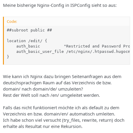
s
Meine bisherige Nginx-Config in ISPConfig sieht so aus:
Code:
##subroot public ##

location /edit/ {

    auth_basic          "Restricted and Password Prot
    auth_basic_user_file /etc/nginx/.htpasswd.hugocms.
}
Wie kann ich Nginx dazu bringen Seitenanfragen aus dem
deutschsprachigen Raum auf das Verzeichnis de bzw.
domain/ nach domain/de/ umzuleiten?
Rest der Welt soll nach /en/ umgeleitet werden.
Falls das nicht funktioniert möchte ich als default zu dem
Verzeichnis en bzw. domain/en/ automatisch umleiten.
Ich habe schon viel versucht (try_files, rewrite, return) doch
erhalte als Resultat nur eine Rekursion.