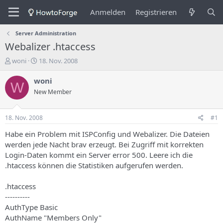
Anmelden
Registrieren
Server Administration
Webalizer .htaccess
E
E
woni
18. Nov. 2008
r
r
s
s
woni
W
t
t
New Member
e
e
l
l
l
l
18. Nov. 2008
#1
e
u
r
n
Habe ein Problem mit ISPConfig und Webalizer. Die Dateien
d
g
werden jede Nacht brav erzeugt. Bei Zugriff mit korrekten
e
s
Login-Daten kommt ein Server error 500. Leere ich die
s
d
.htaccess können die Statistiken aufgerufen werden.
T
a
h
t
.htaccess
e
u
m
m
----------
a
AuthType Basic
s
AuthName "Members Only"