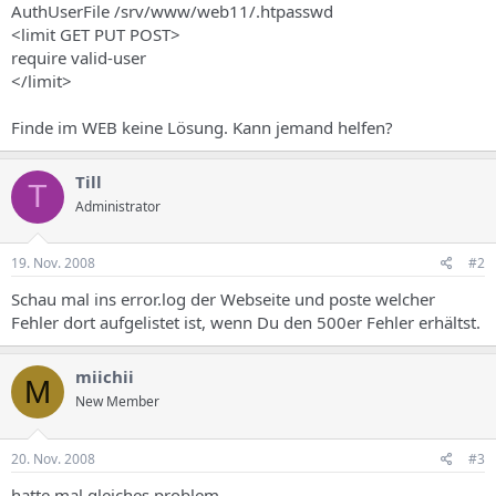
AuthUserFile /srv/www/web11/.htpasswd
<limit GET PUT POST>
require valid-user
</limit>
Finde im WEB keine Lösung. Kann jemand helfen?
Till
T
Administrator
19. Nov. 2008
#2
Schau mal ins error.log der Webseite und poste welcher
Fehler dort aufgelistet ist, wenn Du den 500er Fehler erhältst.
miichii
M
New Member
20. Nov. 2008
#3
hatte mal gleiches problem..