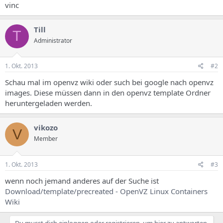
vinc
Till
T
Administrator
1. Okt. 2013
#2
Schau mal im openvz wiki oder such bei google nach openvz
images. Diese müssen dann in den openvz template Ordner
heruntergeladen werden.
vikozo
V
Member
1. Okt. 2013
#3
wenn noch jemand anderes auf der Suche ist
Download/template/precreated - OpenVZ Linux Containers
Wiki
Du musst dich einloggen oder registrieren, um hier zu antworten.