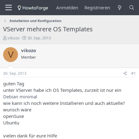
Anmelden
Registrieren
Installation und Konfiguration
VServer mehrere OS Templates
E
E
vikozo
30. Sep. 2013
r
r
s
s
vikozo
V
t
t
Member
e
e
l
l
l
l
30. Sep. 2013
#1
e
u
r
n
guten Tag
d
g
unter VServer habe ich OS Templates, zurzeit ist nur ein
e
s
Debian minimal
s
d
wie kann ich noch weitere Installieren und auch aktuelle?
T
a
wunsch wäre
h
t
openSuse
e
u
m
m
Ubuntu
a
s
vielen dank für eure Hilfe