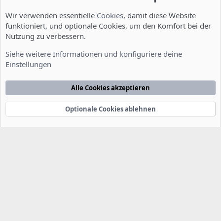
Wir verwenden essentielle
Cookies
, damit diese Website
funktioniert, und optionale Cookies, um den Komfort bei der
Nutzung zu verbessern.
Server Administration
Siehe weitere Informationen und konfiguriere deine
Einstellungen
Cookies
Deutsch [Du]
Kontakt
Nutzungsbedingungen
Datenschutzerklärung
Hilfe
Alle Cookies akzeptieren
Startseite
R
S
S
Optionale Cookies ablehnen
®
Community platform by XenForo
© 2010-2022 XenForo Ltd.
-
Deutsch von
-
xenDach
©2010-2014
F
e
e
d