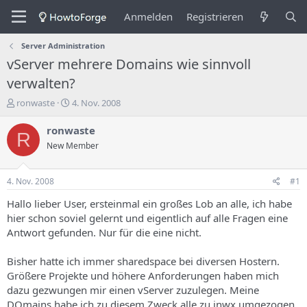
Anmelden
Registrieren
Server Administration
vServer mehrere Domains wie sinnvoll
verwalten?
E
E
ronwaste
4. Nov. 2008
r
r
s
s
ronwaste
R
t
t
New Member
e
e
l
l
l
l
4. Nov. 2008
#1
e
u
r
n
Hallo lieber User, ersteinmal ein großes Lob an alle, ich habe
d
g
hier schon soviel gelernt und eigentlich auf alle Fragen eine
e
s
Antwort gefunden. Nur für die eine nicht.
s
d
T
a
Bisher hatte ich immer sharedspace bei diversen Hostern.
h
t
Größere Projekte und höhere Anforderungen haben mich
e
u
m
m
dazu gezwungen mir einen vServer zuzulegen. Meine
a
DOmains habe ich zu diesem Zweck alle zu inwx umgezogen,