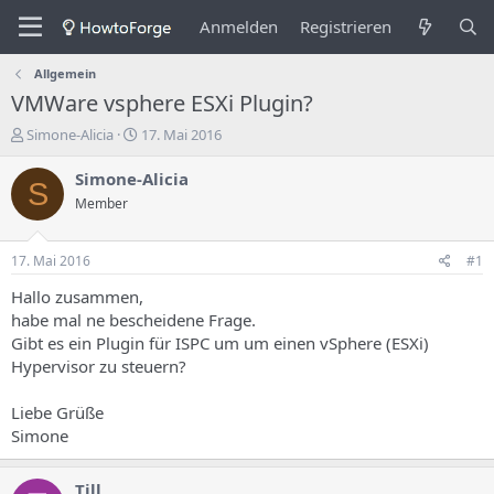
Anmelden
Registrieren
Allgemein
VMWare vsphere ESXi Plugin?
E
E
Simone-Alicia
17. Mai 2016
r
r
s
s
Simone-Alicia
S
t
t
Member
e
e
l
l
l
l
17. Mai 2016
#1
e
u
r
n
Hallo zusammen,
d
g
habe mal ne bescheidene Frage.
e
s
Gibt es ein Plugin für ISPC um um einen vSphere (ESXi)
s
d
Hypervisor zu steuern?
T
a
h
t
Liebe Grüße
e
u
m
m
Simone
a
s
Till