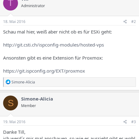
T
Administrator
18. Mai 2016
#2
Schau mal hier, weiß aber nicht ob es für ESXi geht:
http://git.csti.ch/ispconfig-modules/hosted-vps
Ansonsten gibt es eine Extension für Proxmox:
https://git.ispconfig.org/EXT/proxmox
R
Simone-Alicia
e
a
k
Simone-Alicia
S
t
Member
i
o
n
e
19. Mai 2016
#3
n
:
Danke Till,
ich werd´s mir mal anschauen. so wie es aussieht gibt es wohl