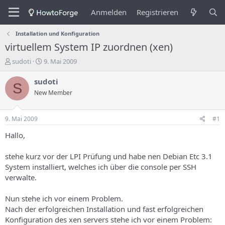
Anmelden
Registrieren
Installation und Konfiguration
virtuellem System IP zuordnen (xen)
E
E
sudoti
9. Mai 2009
r
r
s
s
sudoti
S
t
t
New Member
e
e
l
l
l
l
9. Mai 2009
#1
e
u
r
n
Hallo,
d
g
e
s
stehe kurz vor der LPI Prüfung und habe nen Debian Etc 3.1
s
d
System installiert, welches ich über die console per SSH
T
a
verwalte.
h
t
e
u
m
m
Nun stehe ich vor einem Problem.
a
Nach der erfolgreichen Installation und fast erfolgreichen
s
Konfiguration des xen servers stehe ich vor einem Problem: