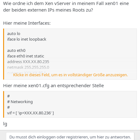
Wie ordne ich dem Xen vServer in meinem Fall xen01 eine
der beiden externen IPs meines Roots zu?
Hier meine Interfaces:
auto lo
iface lo inet loopback
auto eth0
iface eth0 inet static
address XXX.XX.80.235
netmask 255.255.255.0
gateway XXX.XX.80.1
Klicke in dieses Feld, um es in vollständiger Größe anzuzeigen.
auto eth0:1
Hier meine xen01.cfg an entsprechender Stelle
iface eth0:1 inet static
address XXX.XX.80.236
#
netmask 255.255.255.0
# Networking
#
vif = [ 'ip=XXX.XX.80.236' ]
lg
Du musst dich einloggen oder registrieren, um hier zu antworten.