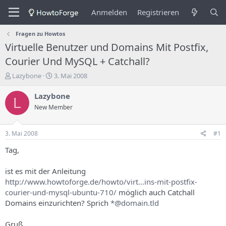
Anmelden
Registrieren
Fragen zu Howtos
Virtuelle Benutzer und Domains Mit Postfix,
Courier Und MySQL + Catchall?
E
E
Lazybone
3. Mai 2008
r
r
s
s
Lazybone
L
t
t
New Member
e
e
l
l
l
l
3. Mai 2008
#1
e
u
r
n
Tag,
d
g
e
s
ist es mit der Anleitung
s
d
http://www.howtoforge.de/howto/virt...ins-mit-postfix-
T
a
courier-und-mysql-ubuntu-710/
möglich auch Catchall
h
t
Domains einzurichten? Sprich
*@domain.tld
e
u
m
m
a
Gruß