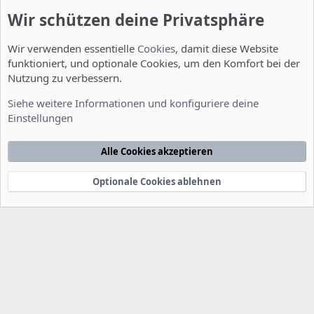
Wir schützen deine Privatsphäre
Wir verwenden essentielle
Cookies
, damit diese Website
funktioniert, und optionale Cookies, um den Komfort bei der
Nutzung zu verbessern.
Fragen zu Howtos
Siehe weitere Informationen und konfiguriere deine
Einstellungen
Cookies
Deutsch [Du]
Kontakt
Nutzungsbedingungen
Datenschutzerklärung
Hilfe
Alle Cookies akzeptieren
Startseite
R
S
S
Optionale Cookies ablehnen
®
Community platform by XenForo
© 2010-2022 XenForo Ltd.
-
Deutsch von
-
xenDach
©2010-2014
F
e
e
d