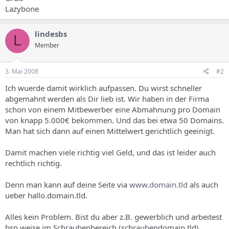
s
Lazybone
lindesbs
L
Member
3. Mai 2008
#2
Ich wuerde damit wirklich aufpassen. Du wirst schneller
abgemahnt werden als Dir lieb ist. Wir haben in der Firma
schon von einem Mitbewerber eine Abmahnung pro Domain
von knapp 5.000€ bekommen. Und das bei etwa 50 Domains.
Man hat sich dann auf einen Mittelwert gerichtlich geeinigt.
Damit machen viele richtig viel Geld, und das ist leider auch
rechtlich richtig.
Denn man kann auf deine Seite via
www.domain.tld
als auch
ueber hallo.domain.tld.
Alles kein Problem. Bist du aber z.B. gewerblich und arbeitest
bsp.weise im Schraubenbereich (schraubendomain.tld)